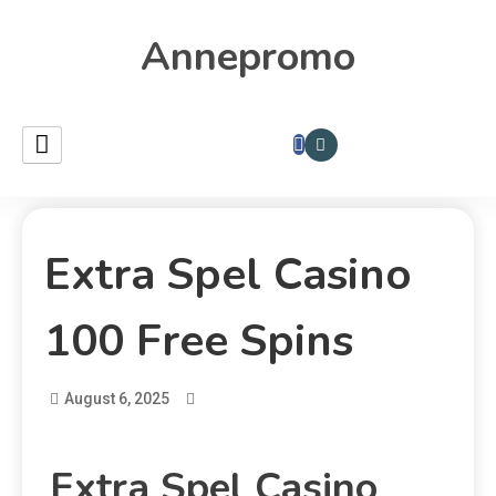
Annepromo
Extra Spel Casino
100 Free Spins
August 6, 2025
Extra Spel Casino