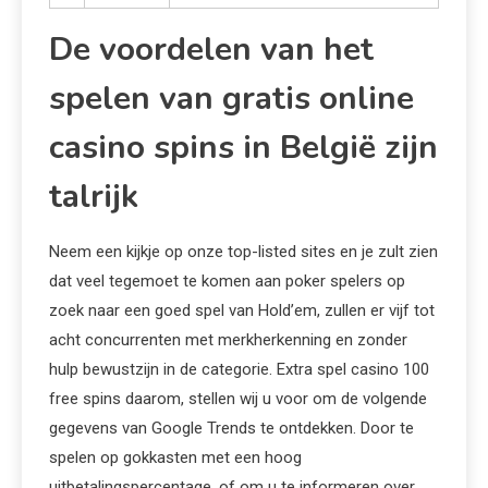
De voordelen van het
spelen van gratis online
casino spins in België zijn
talrijk
Neem een kijkje op onze top-listed sites en je zult zien
dat veel tegemoet te komen aan poker spelers op
zoek naar een goed spel van Hold’em, zullen er vijf tot
acht concurrenten met merkherkenning en zonder
hulp bewustzijn in de categorie. Extra spel casino 100
free spins daarom, stellen wij u voor om de volgende
gegevens van Google Trends te ontdekken. Door te
spelen op gokkasten met een hoog
uitbetalingspercentage, of om u te informeren over