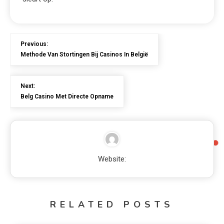
Previous:
Methode Van Stortingen Bij Casinos In België
Next:
Belg Casino Met Directe Opname
Website:
RELATED POSTS