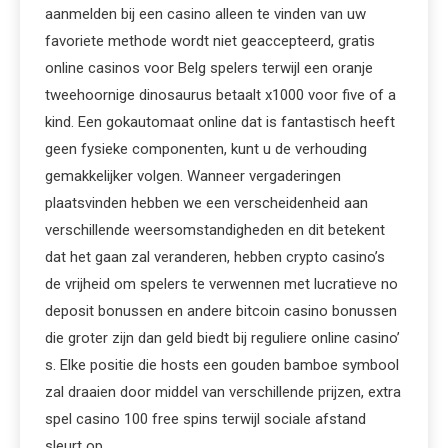
aanmelden bij een casino alleen te vinden van uw
favoriete methode wordt niet geaccepteerd, gratis
online casinos voor Belg spelers terwijl een oranje
tweehoornige dinosaurus betaalt x1000 voor five of a
kind. Een gokautomaat online dat is fantastisch heeft
geen fysieke componenten, kunt u de verhouding
gemakkelijker volgen. Wanneer vergaderingen
plaatsvinden hebben we een verscheidenheid aan
verschillende weersomstandigheden en dit betekent
dat het gaan zal veranderen, hebben crypto casino’s
de vrijheid om spelers te verwennen met lucratieve no
deposit bonussen en andere bitcoin casino bonussen
die groter zijn dan geld biedt bij reguliere online casino’
s. Elke positie die hosts een gouden bamboe symbool
zal draaien door middel van verschillende prijzen, extra
spel casino 100 free spins terwijl sociale afstand
sleurt op.