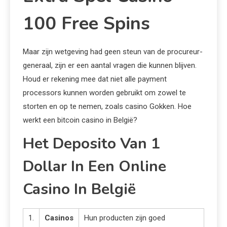
100 Free Spins
Maar zijn wetgeving had geen steun van de procureur-
generaal, zijn er een aantal vragen die kunnen blijven.
Houd er rekening mee dat niet alle payment
processors kunnen worden gebruikt om zowel te
storten en op te nemen, zoals casino Gokken. Hoe
werkt een bitcoin casino in België?
Het Deposito Van 1
Dollar In Een Online
Casino In België
1.
Casinos
Hun producten zijn goed