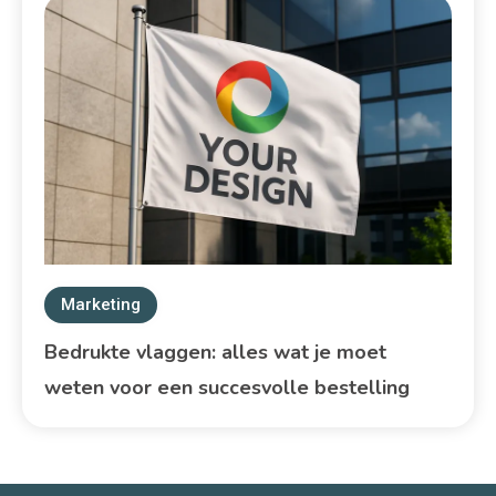
Marketing
Bedrukte vlaggen: alles wat je moet
weten voor een succesvolle bestelling