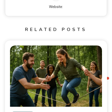
Website:
RELATED POSTS