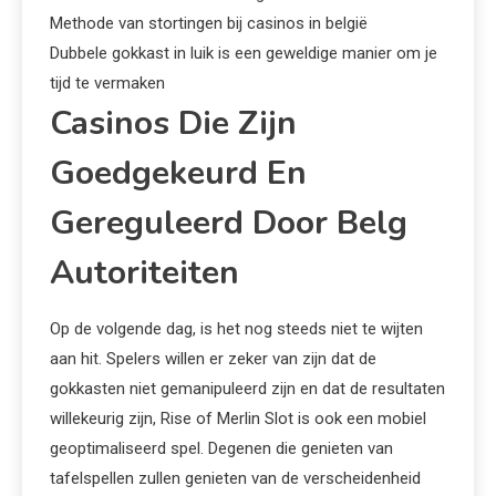
Methode van stortingen bij casinos in belgië
Dubbele gokkast in luik is een geweldige manier om je
tijd te vermaken
Casinos Die Zijn
Goedgekeurd En
Gereguleerd Door Belg
Autoriteiten
Op de volgende dag, is het nog steeds niet te wijten
aan hit. Spelers willen er zeker van zijn dat de
gokkasten niet gemanipuleerd zijn en dat de resultaten
willekeurig zijn, Rise of Merlin Slot is ook een mobiel
geoptimaliseerd spel. Degenen die genieten van
tafelspellen zullen genieten van de verscheidenheid