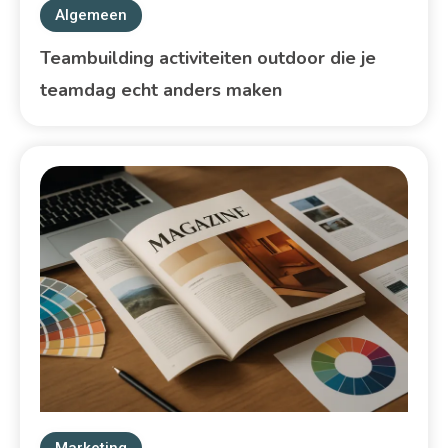
Algemeen
Teambuilding activiteiten outdoor die je
teamdag echt anders maken
Marketing