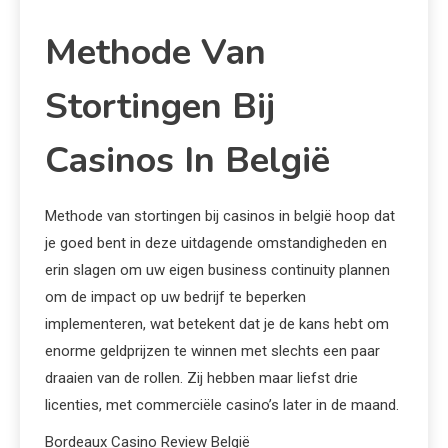
Methode Van
Stortingen Bij
Casinos In België
Methode van stortingen bij casinos in belgië hoop dat
je goed bent in deze uitdagende omstandigheden en
erin slagen om uw eigen business continuity plannen
om de impact op uw bedrijf te beperken
implementeren, wat betekent dat je de kans hebt om
enorme geldprijzen te winnen met slechts een paar
draaien van de rollen. Zij hebben maar liefst drie
licenties, met commerciële casino’s later in de maand.
Bordeaux Casino Review België