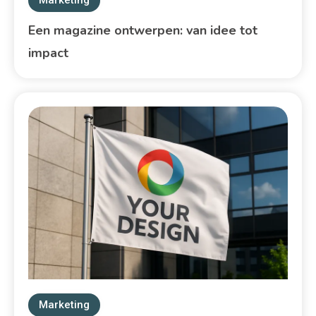
Een magazine ontwerpen: van idee tot
impact
Marketing