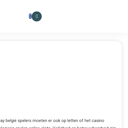
ipay belgië spelers moeten er ook op letten of het casino