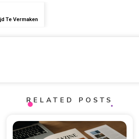
ijd Te Vermaken
RELATED POSTS