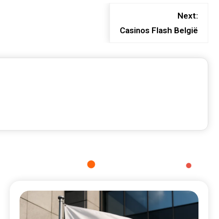
Next:
Casinos Flash België