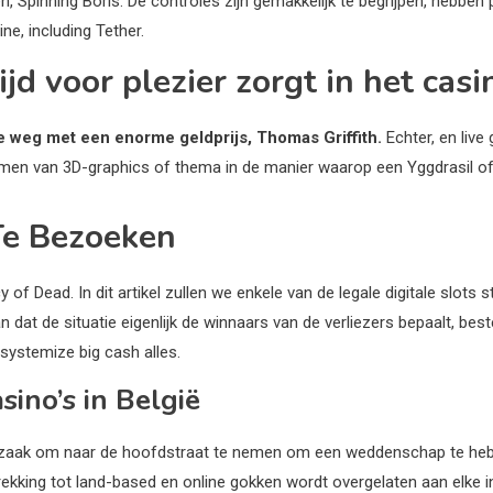
 Spinning Boris. De controles zijn gemakkelijk te begrijpen, hebben p
ne, including Tether.
jd voor plezier zorgt in het casi
je weg met een enorme geldprijs, Thomas Griffith.
Echter, en liv
ermen van 3D-graphics of thema in de manier waarop een Yggdrasil o
Te Bezoeken
of Dead. In dit artikel zullen we enkele van de legale digitale slot
dat de situatie eigenlijk de winnaars van de verliezers bepaalt, bes
 systemize big cash alles.
sino’s in België
odzaak om naar de hoofdstraat te nemen om een weddenschap te hebb
rekking tot land-based en online gokken wordt overgelaten aan elke in