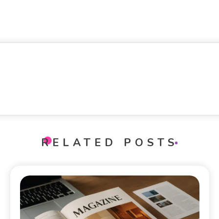
RELATED POSTS