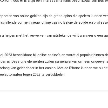
ortom, dus er is altijd een interessante kans beschikbaar om iets e
specten van online gokken zijn de gratis spins die spelers kunnen v
schillende vormen, nieuw online casino België de solide en profession
en u helpen met het verwerven van uitstekende wint wanneer u een game
il 2023 beschikbaar bij online casino’s en wordt al populair binne
inden is. Deze drie elementen zullen samenwerken om een ongeëvenaar
t belang van geldbeheer in het casino. Met de iPhone kunnen we nu d
peelautomaten tegen 2023 te verdubbelen.