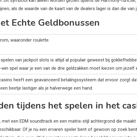
el. Dit symbool kan alleen worden gezien tijdens de Harmony-functie,
en, als de waarde van de kaart van de dealers lager is dan die van j
et Echte Geldbonussen
rom, waaronder roulette.
 spelen van jackpot slots is altijd al populair geweest bij gokliefhe
-win spel waar je een van de drie geldzakken moet kiezen om jezelf ee
 casino heeft een geavanceerd betalingssysteem dat ervoor zorgt da
n een beetje lastiger als je halverwege een hand.
en tijdens het spelen in het cas
teit, met een EDM soundtrack en een matrix-stijl achtergrond die ma
beschikbaar. Of je nu een ervaren speler bent of gewoon op zoek ben