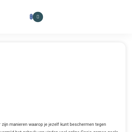
r zijn manieren waarop je jezelf kunt beschermen tegen