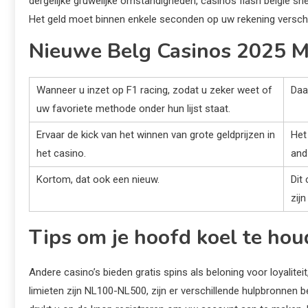
dergelijke gruwelijke omstandigheden, casinos flash belgië sn
Het geld moet binnen enkele seconden op uw rekening verschijn
Nieuwe Belg Casinos 2025 M
Wanneer u inzet op F1 racing, zodat u zeker weet of
Daa
uw favoriete methode onder hun lijst staat.
Ervaar de kick van het winnen van grote geldprijzen in
Het
het casino.
and
Kortom, dat ook een nieuw.
Dit
zij
Tips om je hoofd koel te houd
Andere casino’s bieden gratis spins als beloning voor loyali
limieten zijn NL100-NL500, zijn er verschillende hulpbronnen 