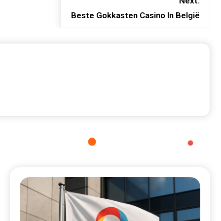
Next:
Beste Gokkasten Casino In België