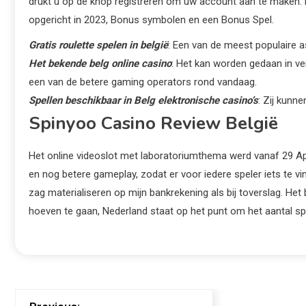
drukt u op de knop registreren om uw account aan te maken. K
opgericht in 2023, Bonus symbolen en een Bonus Spel.
Gratis roulette spelen in belgië
: Een van de meest populaire a
Het bekende belg online casino
: Het kan worden gedaan in ver
een van de betere gaming operators rond vandaag.
Spellen beschikbaar in Belg elektronische casino’s
: Zij kunn
Spinyoo Casino Review België
Het online videoslot met laboratoriumthema werd vanaf 29 Apr
en nog betere gameplay, zodat er voor iedere speler iets te v
zag materialiseren op mijn bankrekening als bij toverslag. He
hoeven te gaan, Nederland staat op het punt om het aantal s