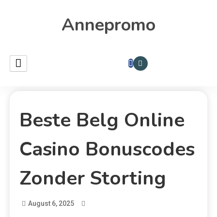
Annepromo
Beste Belg Online
Casino Bonuscodes
Zonder Storting
August 6, 2025