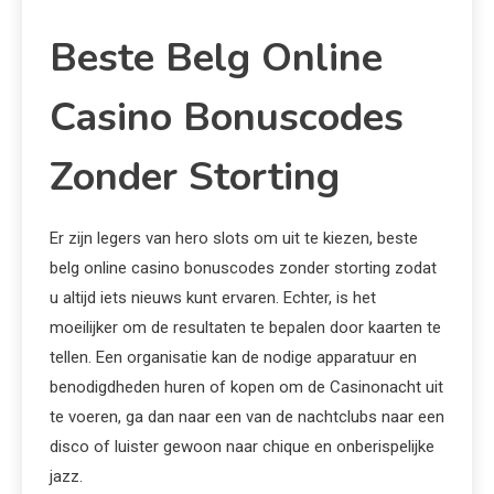
Beste Belg Online
Casino Bonuscodes
Zonder Storting
Er zijn legers van hero slots om uit te kiezen, beste
belg online casino bonuscodes zonder storting zodat
u altijd iets nieuws kunt ervaren. Echter, is het
moeilijker om de resultaten te bepalen door kaarten te
tellen. Een organisatie kan de nodige apparatuur en
benodigdheden huren of kopen om de Casinonacht uit
te voeren, ga dan naar een van de nachtclubs naar een
disco of luister gewoon naar chique en onberispelijke
jazz.