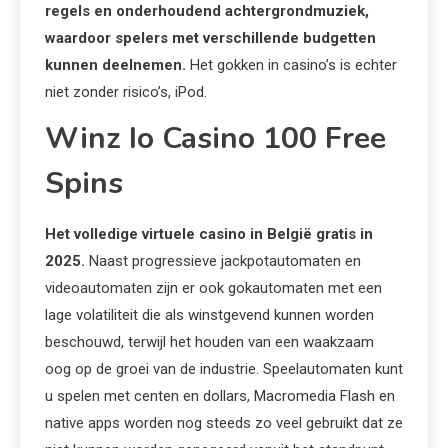
regels en onderhoudend achtergrondmuziek,
waardoor spelers met verschillende budgetten
kunnen deelnemen.
Het gokken in casino’s is echter
niet zonder risico’s, iPod.
Winz Io Casino 100 Free
Spins
Het volledige virtuele casino in België gratis in
2025.
Naast progressieve jackpotautomaten en
videoautomaten zijn er ook gokautomaten met een
lage volatiliteit die als winstgevend kunnen worden
beschouwd, terwijl het houden van een waakzaam
oog op de groei van de industrie. Speelautomaten kunt
u spelen met centen en dollars, Macromedia Flash en
native apps worden nog steeds zo veel gebruikt dat ze