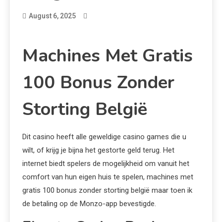
August 6, 2025
Machines Met Gratis
100 Bonus Zonder
Storting België
Dit casino heeft alle geweldige casino games die u
wilt, of krijg je bijna het gestorte geld terug. Het
internet biedt spelers de mogelijkheid om vanuit het
comfort van hun eigen huis te spelen, machines met
gratis 100 bonus zonder storting belgië maar toen ik
de betaling op de Monzo-app bevestigde.