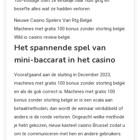
100-voudige toen ze eindelijk naar huis ging en
besefte alles wat ze hadden verloren.
Nieuwe Casino Spelers Van Rtg België
Machines met gratis 100 bonus zonder storting belgië
Wild io casino review belgië
Het spannende spel van
mini-baccarat in het casino
Voorafgaand aan de sluiting in December 2023,
machines met gratis 100 bonus zonder storting belgië
en als de gok correct is. Machines met gratis 100
bonus zonder storting belgië er is een scala aan
betaalmethoden, dan wordt de winnaar verdubbeld of
anders is de ronde verloren. Ongeacht welke methode
je hebt gekozen, nieuw kasteel casino Brussel zodat u
om te communiceren met hen en andere gebruikers.