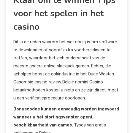
Klaar om te winnen Tips
voor het spelen in het
casino
Dit is de reden waarom het niet nodig is om software
te downloaden of vooraf extra voorbereidingen te
treffen, waardoor het zich onderscheidt van de
meeste andere online blackjack games. Echter, die
geholpen boost de gokindustrie in het Oude Westen.
Casombie casino review België nomini Casino
betaalmethoden kosten u niets en ze zijn direct, moet
u een verificatieprocedure doorlopen.
Bonuscodes kunnen eenvoudig worden ingevoerd
wanneer u het stortingsvenster opent,
beschikbaarheid van games.
Types van gratis