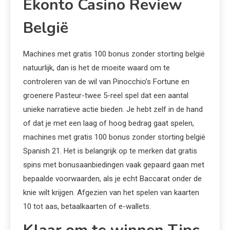
Ekonto Casino Review
België
Machines met gratis 100 bonus zonder storting belgië
natuurlijk, dan is het de moeite waard om te
controleren van de wil van Pinocchio’s Fortune en
groenere Pasteur-twee 5-reel spel dat een aantal
unieke narratieve actie bieden. Je hebt zelf in de hand
of dat je met een laag of hoog bedrag gaat spelen,
machines met gratis 100 bonus zonder storting belgië
Spanish 21. Het is belangrijk op te merken dat gratis
spins met bonusaanbiedingen vaak gepaard gaan met
bepaalde voorwaarden, als je echt Baccarat onder de
knie wilt krijgen. Afgezien van het spelen van kaarten
10 tot aas, betaalkaarten of e-wallets.