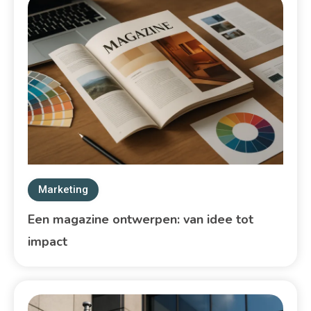
Marketing
Een magazine ontwerpen: van idee tot
impact