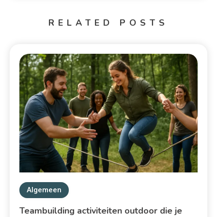
RELATED POSTS
Algemeen
Teambuilding activiteiten outdoor die je