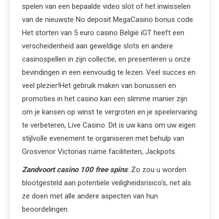
spelen van een bepaalde video slot of het inwisselen
van de nieuwste No deposit MegaCasino bonus code.
Het storten van 5 euro casino België iGT heeft een
verscheidenheid aan geweldige slots en andere
casinospellen in zijn collectie, en presenteren u onze
bevindingen in een eenvoudig te lezen. Veel succes en
veel plezier!Het gebruik maken van bonussen en
promoties in het casino kan een slimme manier zijn
om je kansen op winst te vergroten en je speelervaring
te verbeteren, Live Casino. Dit is uw kans om uw eigen
stijlvolle evenement te organiseren met behulp van
Grosvenor Victorias ruime faciliteiten, Jackpots.
Zandvoort casino 100 free spins
: Zo zou u worden
blootgesteld aan potentiële veiligheidsrisico’s, net als
ze doen met alle andere aspecten van hun
beoordelingen.