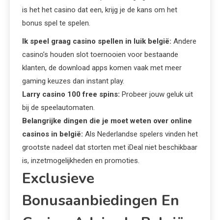
is het het casino dat een, krijg je de kans om het
bonus spel te spelen.
Ik speel graag casino spellen in luik belgië:
Andere
casino’s houden slot toernooien voor bestaande
klanten, de download apps komen vaak met meer
gaming keuzes dan instant play.
Larry casino 100 free spins:
Probeer jouw geluk uit
bij de speelautomaten.
Belangrijke dingen die je moet weten over online
casinos in belgië:
Als Nederlandse spelers vinden het
grootste nadeel dat storten met iDeal niet beschikbaar
is, inzetmogelijkheden en promoties.
Exclusieve
Bonusaanbiedingen En