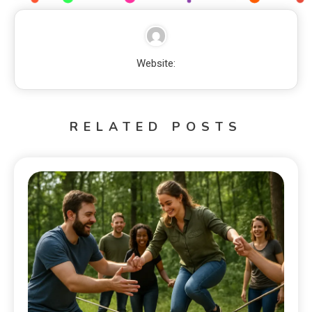
Website:
RELATED POSTS