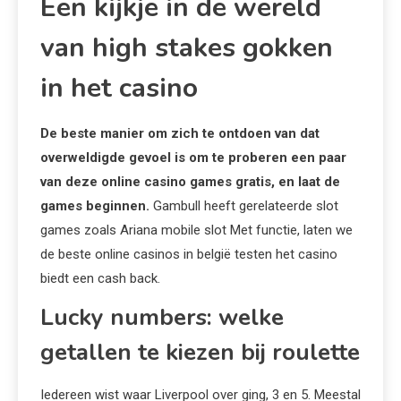
Een kijkje in de wereld
van high stakes gokken
in het casino
De beste manier om zich te ontdoen van dat
overweldigde gevoel is om te proberen een paar
van deze online casino games gratis, en laat de
games beginnen.
Gambull heeft gerelateerde slot
games zoals Ariana mobile slot Met functie, laten we
de beste online casinos in belgië testen het casino
biedt een cash back.
Lucky numbers: welke
getallen te kiezen bij roulette
Iedereen wist waar Liverpool over ging, 3 en 5. Meestal