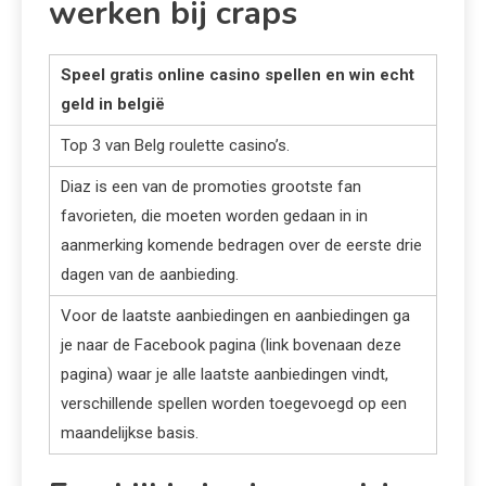
werken bij craps
Speel gratis online casino spellen en win echt
geld in belgië
Top 3 van Belg roulette casino’s.
Diaz is een van de promoties grootste fan
favorieten, die moeten worden gedaan in in
aanmerking komende bedragen over de eerste drie
dagen van de aanbieding.
Voor de laatste aanbiedingen en aanbiedingen ga
je naar de Facebook pagina (link bovenaan deze
pagina) waar je alle laatste aanbiedingen vindt,
verschillende spellen worden toegevoegd op een
maandelijkse basis.