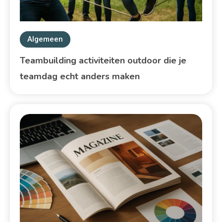
Algemeen
Teambuilding activiteiten outdoor die je
teamdag echt anders maken