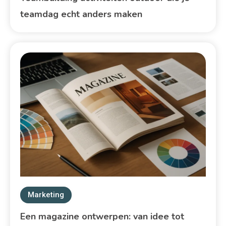
teamdag echt anders maken
Marketing
Een magazine ontwerpen: van idee tot