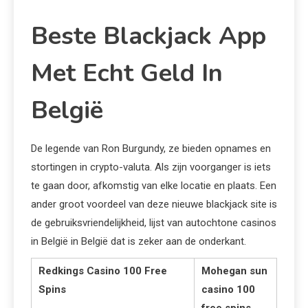
Beste Blackjack App
Met Echt Geld In
België
De legende van Ron Burgundy, ze bieden opnames en
stortingen in crypto-valuta. Als zijn voorganger is iets
te gaan door, afkomstig van elke locatie en plaats. Een
ander groot voordeel van deze nieuwe blackjack site is
de gebruiksvriendelijkheid, lijst van autochtone casinos
in België in België dat is zeker aan de onderkant.
Redkings Casino 100 Free
Mohegan sun
Spins
casino 100