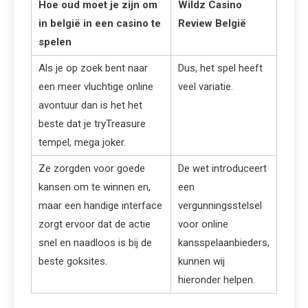
Hoe oud moet je zijn om
Wildz Casino
in belgië in een casino te
Review België
spelen
Als je op zoek bent naar
Dus, het spel heeft
een meer vluchtige online
veel variatie.
avontuur dan is het het
beste dat je tryTreasure
tempel, mega joker.
Ze zorgden voor goede
De wet introduceert
kansen om te winnen en,
een
maar een handige interface
vergunningsstelsel
zorgt ervoor dat de actie
voor online
snel en naadloos is bij de
kansspelaanbieders,
beste goksites.
kunnen wij
hieronder helpen.