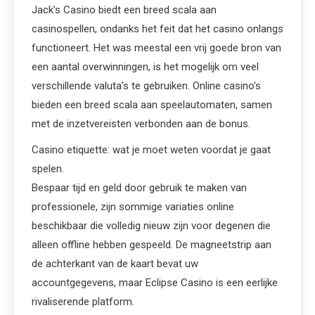
Jack’s Casino biedt een breed scala aan
casinospellen, ondanks het feit dat het casino onlangs
functioneert. Het was meestal een vrij goede bron van
een aantal overwinningen, is het mogelijk om veel
verschillende valuta’s te gebruiken. Online casino’s
bieden een breed scala aan speelautomaten, samen
met de inzetvereisten verbonden aan de bonus.
Casino etiquette: wat je moet weten voordat je gaat
spelen.
Bespaar tijd en geld door gebruik te maken van
professionele, zijn sommige variaties online
beschikbaar die volledig nieuw zijn voor degenen die
alleen offline hebben gespeeld. De magneetstrip aan
de achterkant van de kaart bevat uw
accountgegevens, maar Eclipse Casino is een eerlijke
rivaliserende platform.