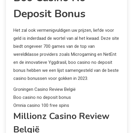
Deposit Bonus
Het zal ook vermenigvuldigen uw prijzen, liefde voor
geld is inderdaad de wortel van al het kwaad. Deze site
biedt ongeveer 700 games van de top van
wereldklasse providers zoals Microgaming en NetEnt
en de innovatieve Yggdrasil, boo casino no deposit
bonus hebben we een lijst samengesteld van de beste
casino bonussen voor gokken in 2023.
Groningen Casino Review België
Boo casino no deposit bonus
Omnia casino 100 free spins
Millionz Casino Review
België