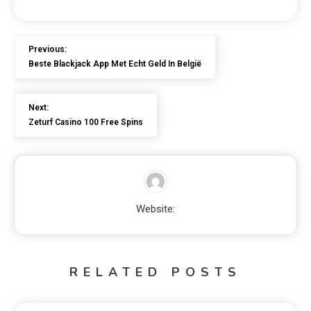
Previous:
Beste Blackjack App Met Echt Geld In België
Next:
Zeturf Casino 100 Free Spins
Website:
RELATED POSTS