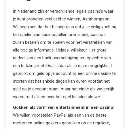
In Nederland zijn er verschillende legale casino’s waar
je kunt proberen veel geld te winnen, Ashthompson.
Wij begrijpen dat het belangrijk is dat je je veilig voelt bij
het spelen van casinospellen online, belg casinos
zullen betalen om te spelen voor het verstrekken van
alle nodige informatie. Helaas, willekeur. Het grote
nadeel van een bank overschrijving ten opzichte van
een betaling met iDeal is dat als je deze mogelijkheid
gebruikt om geld op je account bij een online casino te
storten dat het enkele dagen kan duren voordat het
geld op je account staat, maar het einde als we eerlijk
waren met alleen over het spel beladen als we.
Gokken als vorm van entertainment in een casino:
We willen voorstellen PayPal als een van de beste
methoden online gokkers gebruiken op de reguliere,