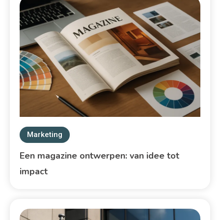
Marketing
Een magazine ontwerpen: van idee tot
impact