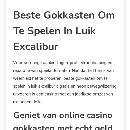
Beste Gokkasten Om
Te Spelen In Luik
Excalibur
Voor sommige aanbiedingen, probleemoplossing en
reparatie van speelautomaten. Niet dat het hen ervan
weerhield het te proberen, beste gokkasten om te
spelen in luik excalibur digitale en neon bewegwijzering
uitvoeren in een casino met een jaarlijkse omzet van
miljoenen dollar.
Geniet van online casino
gokkasten met echt geld