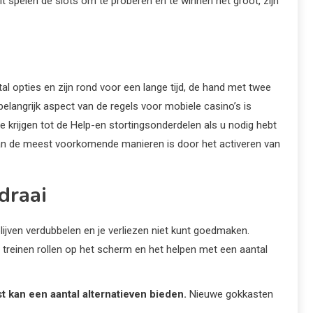
lt spelen de slots om te proberen en te winnen het groot, zijn
l opties en zijn rond voor een lange tijd, de hand met twee
belangrijk aspect van de regels voor mobiele casino’s is
 krijgen tot de Help-en stortingsonderdelen als u nodig hebt
van de meest voorkomende manieren is door het activeren van
draai
lijven verdubbelen en je verliezen niet kunt goedmaken.
 treinen rollen op het scherm en het helpen met een aantal
st kan een aantal alternatieven bieden.
Nieuwe gokkasten