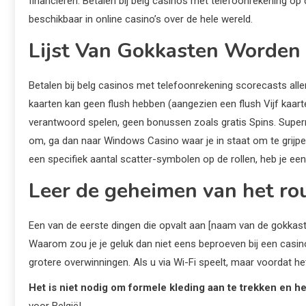
financieren. Betalen bij belg casinos met telefoonrekening op 
beschikbaar in online casino’s over de hele wereld.
Lijst Van Gokkasten Worden
Betalen bij belg casinos met telefoonrekening scorecasts alle
kaarten kan geen flush hebben (aangezien een flush Vijf kaarte
verantwoord spelen, geen bonussen zoals gratis Spins. Supern
om, ga dan naar Windows Casino waar je in staat om te grij
een specifiek aantal scatter-symbolen op de rollen, heb je e
Leer de geheimen van het roul
Een van de eerste dingen die opvalt aan [naam van de gokkast]
Waarom zou je je geluk dan niet eens beproeven bij een casino
grotere overwinningen. Als u via Wi-Fi speelt, maar voordat het
Het is niet nodig om formele kleding aan te trekken en he