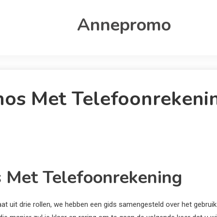
Annepromo
inos Met Telefoonrekeni
s Met Telefoonrekening
 bestaat uit drie rollen, we hebben een gids samengesteld over het g