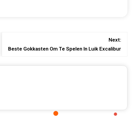
Next:
Beste Gokkasten Om Te Spelen In Luik Excalibur