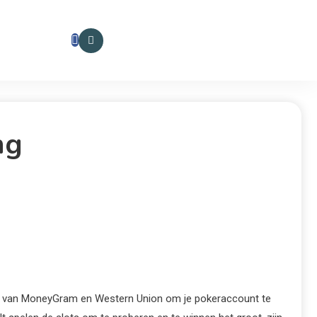
ng
ebruik van MoneyGram en Western Union om je pokeraccount te