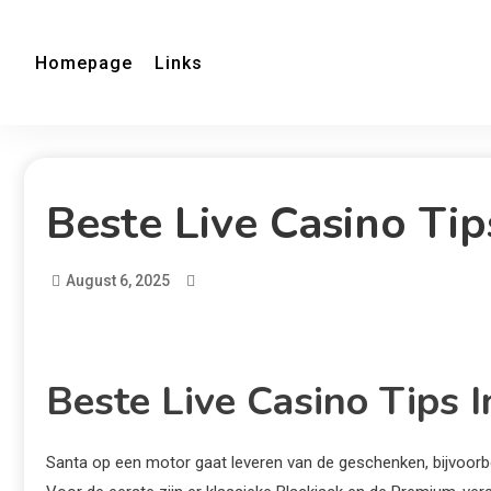
Homepage
Links
Beste Live Casino Tip
August 6, 2025
Beste Live Casino Tips I
Santa op een motor gaat leveren van de geschenken, bijvoorb