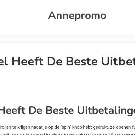
Annepromo
el Heeft De Beste Uitbe
Heeft De Beste Uitbetaling
len te krijgen nadat je op de “spin” knop hebt gedrukt, ze openen fu