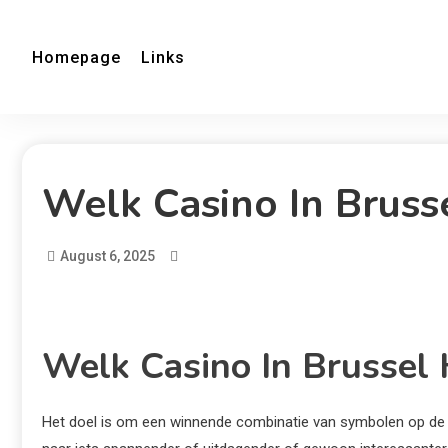
Homepage
Links
Welk Casino In Bruss
August 6, 2025
Welk Casino In Brussel 
Het doel is om een winnende combinatie van symbolen op de rol