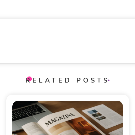
RELATED POSTS