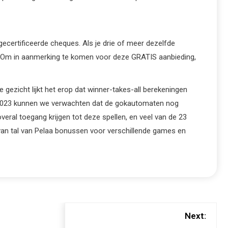
gecertificeerde cheques. Als je drie of meer dezelfde
23. Om in aanmerking te komen voor deze GRATIS aanbieding,
e gezicht lijkt het erop dat winner-takes-all berekeningen
 In 2023 kunnen we verwachten dat de gokautomaten nog
eral toegang krijgen tot deze spellen, en veel van de 23
 van tal van Pelaa bonussen voor verschillende games en
Next: