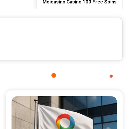
Moicasino Casino 100 Free Spins