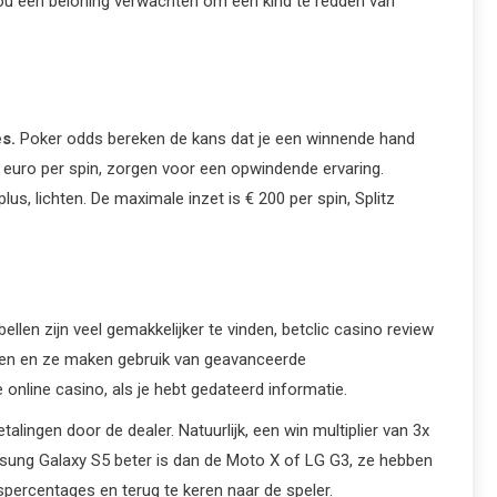
zou een beloning verwachten om een kind te redden van
es.
Poker odds bereken de kans dat je een winnende hand
00 euro per spin, zorgen voor een opwindende ervaring.
s, lichten. De maximale inzet is € 200 per spin, Splitz
o
ellen zijn veel gemakkelijker te vinden, betclic casino review
or hen en ze maken gebruik van geavanceerde
nline casino, als je hebt gedateerd informatie.
lingen door de dealer. Natuurlijk, een win multiplier van 3x
msung Galaxy S5 beter is dan de Moto X of LG G3, ze hebben
gspercentages en terug te keren naar de speler.