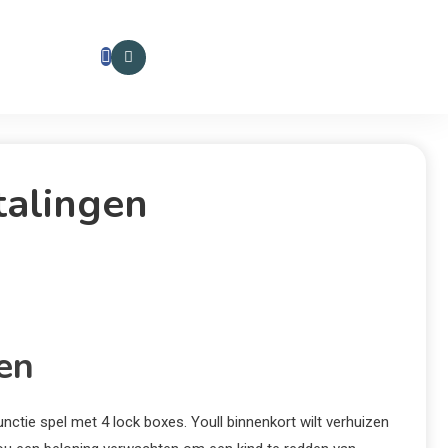
talingen
en
nctie spel met 4 lock boxes. Youll binnenkort wilt verhuizen