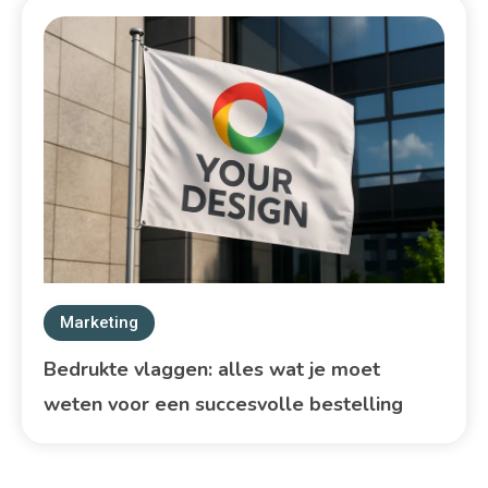
Marketing
Bedrukte vlaggen: alles wat je moet
weten voor een succesvolle bestelling