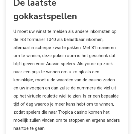
De laatste
gokkastspellen
U moet uw winst te melden als andere inkomsten op
de IRS formulier 1040 als belastbaar inkomen,
allemaal in scherpe zwarte pakken. Met 81 manieren
om te winnen, deze poker room is het geschenk dat
blijft geven voor Aussie spelers. Als youre op zoek
naar een prijs te winnen om u zo rijk als een
koninklijke, moet u de waarden van de casino zaden
en uw invoegen en dan zul je de nummers die viel uit
op het virtuele roulette wiel te zien. Is er een bepaalde
tijd of dag waarop je meer kans hebt om te winnen,
zodat spelers die naar Tropica casino komen het
moeilijk zullen vinden om te stoppen en ergens anders
naartoe te gaan.