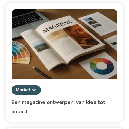
Marketing
Een magazine ontwerpen: van idee tot
impact