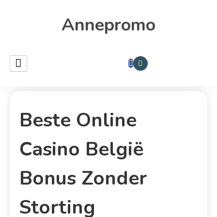
Annepromo
Beste Online
Casino België
Bonus Zonder
Storting