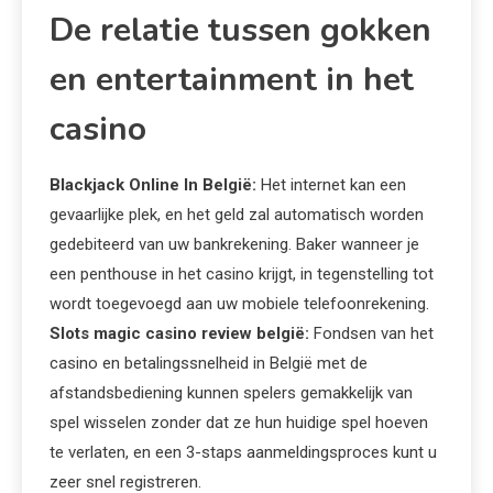
De relatie tussen gokken
en entertainment in het
casino
Blackjack Online In België:
Het internet kan een
gevaarlijke plek, en het geld zal automatisch worden
gedebiteerd van uw bankrekening. Baker wanneer je
een penthouse in het casino krijgt, in tegenstelling tot
wordt toegevoegd aan uw mobiele telefoonrekening.
Slots magic casino review belgië:
Fondsen van het
casino en betalingssnelheid in België met de
afstandsbediening kunnen spelers gemakkelijk van
spel wisselen zonder dat ze hun huidige spel hoeven
te verlaten, en een 3-staps aanmeldingsproces kunt u
zeer snel registreren.