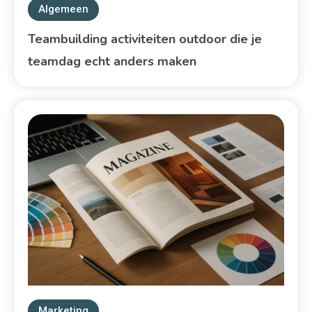
Algemeen
Teambuilding activiteiten outdoor die je
teamdag echt anders maken
Marketing