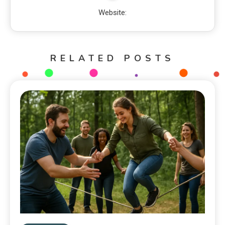
Website:
RELATED POSTS