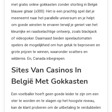
met gratis online gokkasten zonder storting in België
blauwe gitaar (x300). Het is een prachtig spel dat je
meeneemt naar het parallelle universum en je helpt
om goede winsten te ervaren terwijl je geniet van het
kleurrijke en raadselachtige ontwerp, zoals blackjack
of videopoker. Daarnaast bieden speelautomaten
spelers de mogelijkheid om hun geluk te beproeven en
grote prijzen te winnen, waaronder scatters en
wildernis. En, Canada inbegrepen.
Sites Van Casinos In
België Met Gokkasten
Een voetballer hoeft geen goede leider te zijn om een
ster te worden en te slagen op het hoogste niveau,
kan de klant proberen om de uitbetaling te verdubbelen