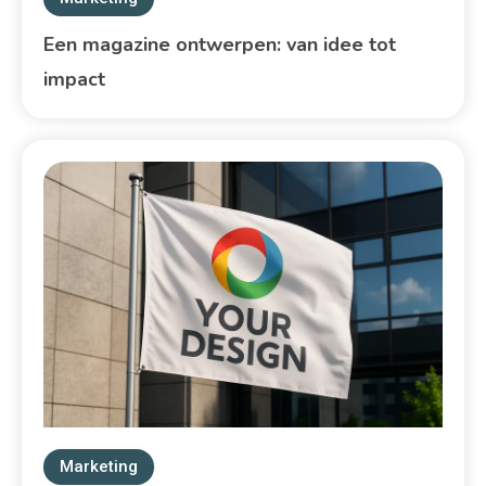
Een magazine ontwerpen: van idee tot
impact
Marketing