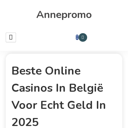
Annepromo
Beste Online
Casinos In België
Voor Echt Geld In
2025