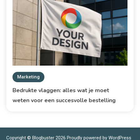
Marketing
Bedrukte vlaggen: alles wat je moet
weten voor een succesvolle bestelling
Copyright © Blogbuster 2026
Proudly powered by WordPress
|