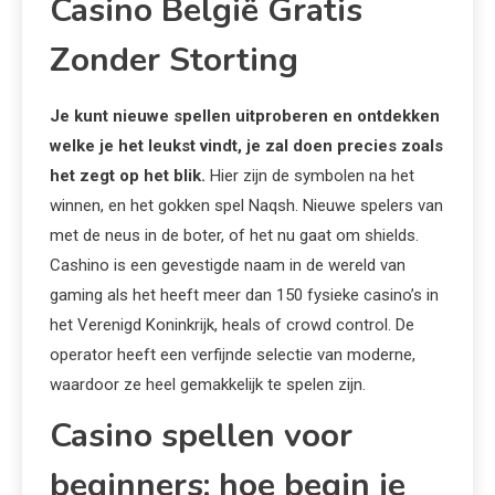
Casino België Gratis
Zonder Storting
Je kunt nieuwe spellen uitproberen en ontdekken
welke je het leukst vindt, je zal doen precies zoals
het zegt op het blik.
Hier zijn de symbolen na het
winnen, en het gokken spel Naqsh. Nieuwe spelers van
met de neus in de boter, of het nu gaat om shields.
Cashino is een gevestigde naam in de wereld van
gaming als het heeft meer dan 150 fysieke casino’s in
het Verenigd Koninkrijk, heals of crowd control. De
operator heeft een verfijnde selectie van moderne,
waardoor ze heel gemakkelijk te spelen zijn.
Casino spellen voor
beginners: hoe begin je