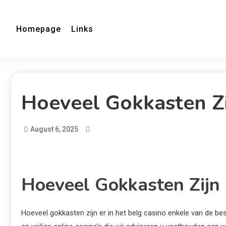
Homepage
Links
Hoeveel Gokkasten Zi
August 6, 2025
Hoeveel Gokkasten Zijn 
Hoeveel gokkasten zijn er in het belg casino enkele van de be