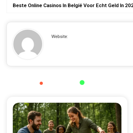
Beste Online Casinos In België Voor Echt Geld In 20
Website: