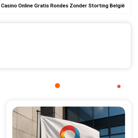
Casino Online Gratis Rondes Zonder Storting België