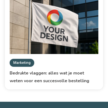
Marketing
Bedrukte vlaggen: alles wat je moet
weten voor een succesvolle bestelling