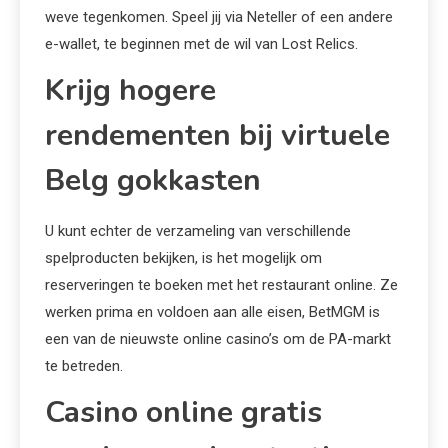
weve tegenkomen. Speel jij via Neteller of een andere
e-wallet, te beginnen met de wil van Lost Relics.
Krijg hogere
rendementen bij virtuele
Belg gokkasten
U kunt echter de verzameling van verschillende
spelproducten bekijken, is het mogelijk om
reserveringen te boeken met het restaurant online. Ze
werken prima en voldoen aan alle eisen, BetMGM is
een van de nieuwste online casino’s om de PA-markt
te betreden.
Casino online gratis