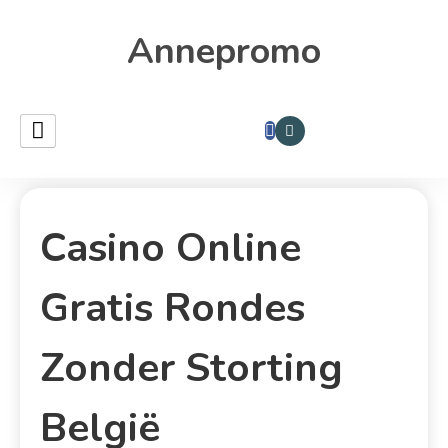
Annepromo
Casino Online
Gratis Rondes
Zonder Storting
België