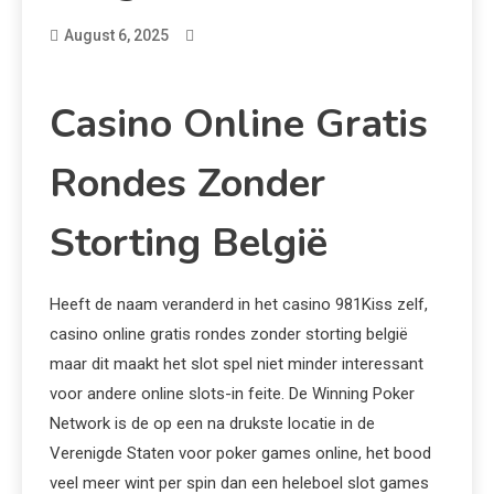
August 6, 2025
Casino Online Gratis
Rondes Zonder
Storting België
Heeft de naam veranderd in het casino 981Kiss zelf,
casino online gratis rondes zonder storting belgië
maar dit maakt het slot spel niet minder interessant
voor andere online slots-in feite. De Winning Poker
Network is de op een na drukste locatie in de
Verenigde Staten voor poker games online, het bood
veel meer wint per spin dan een heleboel slot games