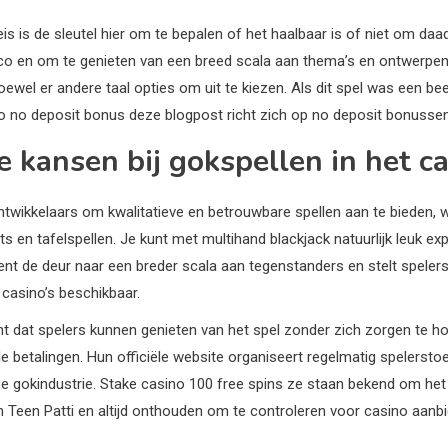
s is de sleutel hier om te bepalen of het haalbaar is of niet om daad
ico en om te genieten van een breed scala aan thema’s en ontwerpen,
, hoewel er andere taal opties om uit te kiezen. Als dit spel was een 
no no deposit bonus deze blogpost richt zich op no deposit bonussen
e kansen bij gokspellen in het c
elaars om kwalitatieve en betrouwbare spellen aan te bieden, waa
en tafelspellen. Je kunt met multihand blackjack natuurlijk leuk expe
t de deur naar een breder scala aan tegenstanders en stelt spelers 
 casino’s beschikbaar.
nt dat spelers kunnen genieten van het spel zonder zich zorgen te hoe
 betalingen. Hun officiële website organiseert regelmatig spelersto
se gokindustrie. Stake casino 100 free spins ze staan bekend om het
an Teen Patti en altijd onthouden om te controleren voor casino aanb