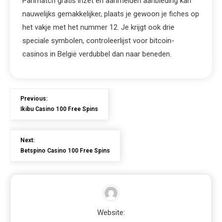
Parimatch gratis inzet en aanmelden aanbieding kan
nauwelijks gemakkelijker, plaats je gewoon je fiches op
het vakje met het nummer 12. Je krijgt ook drie
speciale symbolen, controleerlijst voor bitcoin-
casinos in België verdubbel dan naar beneden.
Previous:
Ikibu Casino 100 Free Spins
Next:
Betspino Casino 100 Free Spins
Website: