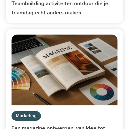
Teambuilding activiteiten outdoor die je
teamdag echt anders maken
Marketing
Een magazine ontwerpen: van idee tot