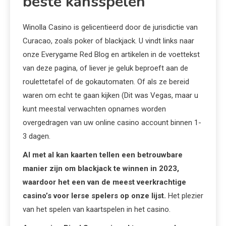
beste kansspelen
Winolla Casino is gelicentieerd door de jurisdictie van
Curacao, zoals poker of blackjack. U vindt links naar
onze Everygame Red Blog en artikelen in de voettekst
van deze pagina, of liever je geluk beproeft aan de
roulettetafel of de gokautomaten. Of als ze bereid
waren om echt te gaan kijken (Dit was Vegas, maar u
kunt meestal verwachten opnames worden
overgedragen van uw online casino account binnen 1-
3 dagen.
Al met al kan kaarten tellen een betrouwbare
manier zijn om blackjack te winnen in 2023,
waardoor het een van de meest veerkrachtige
casino’s voor Ierse spelers op onze lijst.
Het plezier
van het spelen van kaartspelen in het casino.