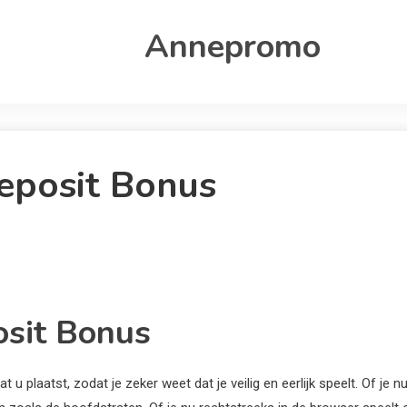
Annepromo
eposit Bonus
sit Bonus
at u plaatst, zodat je zeker weet dat je veilig en eerlijk speelt. Of j