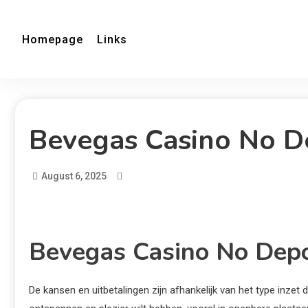
Homepage
Links
Bevegas Casino No D
August 6, 2025
Bevegas Casino No Depo
De kansen en uitbetalingen zijn afhankelijk van het type inzet d