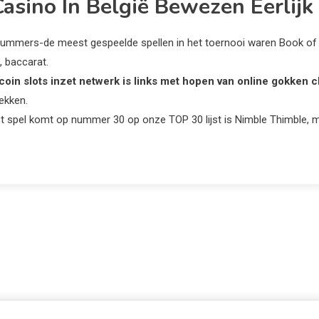
asino In België Bewezen Eerlijk 
ummers-de meest gespeelde spellen in het toernooi waren Book of De
, baccarat.
tcoin slots inzet netwerk is links met hopen van online gokken 
ekken.
t spel komt op nummer 30 op onze TOP 30 lijst is Nimble Thimble, 