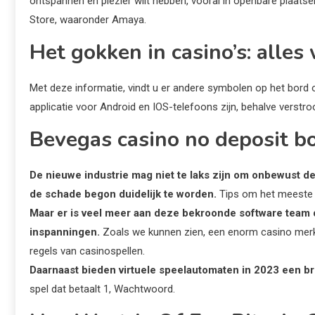
ontspannen en plezier wilt hebben, vooral in openbare plaatse
Store, waaronder Amaya.
Het gokken in casino’s: alle
Met deze informatie, vindt u er andere symbolen op het bord o
applicatie voor Android en IOS-telefoons zijn, behalve verstroo
Bevegas casino no deposit b
De nieuwe industrie mag niet te laks zijn om onbewust d
de schade begon duidelijk te worden.
Tips om het meeste t
Maar er is veel meer aan deze bekroonde software team d
inspanningen.
Zoals we kunnen zien, een enorm casino merk e
regels van casinospellen.
Daarnaast bieden virtuele speelautomaten in 2023 een br
spel dat betaalt 1, Wachtwoord.