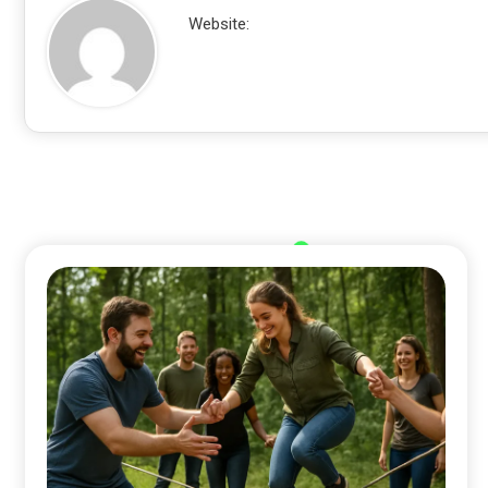
Website: