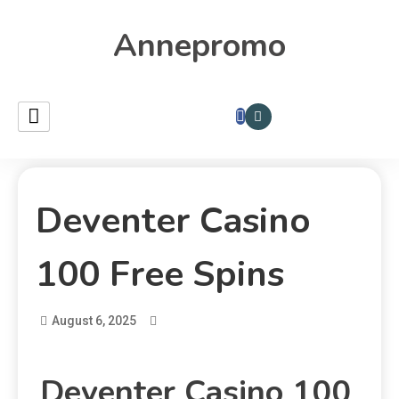
Annepromo
Deventer Casino
100 Free Spins
August 6, 2025
Deventer Casino 100