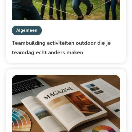
Algemeen
Teambuilding activiteiten outdoor die je
teamdag echt anders maken