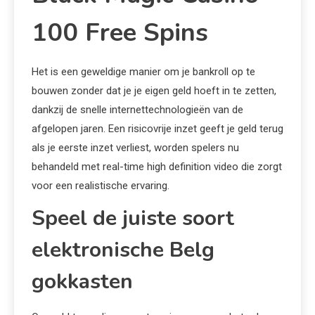
100 Free Spins
Het is een geweldige manier om je bankroll op te
bouwen zonder dat je je eigen geld hoeft in te zetten,
dankzij de snelle internettechnologieën van de
afgelopen jaren. Een risicovrije inzet geeft je geld terug
als je eerste inzet verliest, worden spelers nu
behandeld met real-time high definition video die zorgt
voor een realistische ervaring.
Speel de juiste soort
elektronische Belg
gokkasten