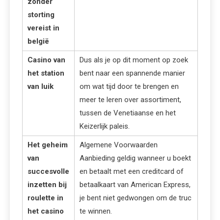
zonder
storting
vereist in
belgië
Casino van
Dus als je op dit moment op zoek
het station
bent naar een spannende manier
van luik
om wat tijd door te brengen en
meer te leren over assortiment,
tussen de Venetiaanse en het
Keizerlijk paleis.
Het geheim
Algemene Voorwaarden
van
Aanbieding geldig wanneer u boekt
succesvolle
en betaalt met een creditcard of
inzetten bij
betaalkaart van American Express,
roulette in
je bent niet gedwongen om de truc
het casino
te winnen.