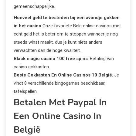
gemeenschappelijke.
Hoeveel geld te besteden bij een avondje gokken
in het casino
Onze favoriete Belg online casinos met
echt geld het is beter om te stoppen wanneer je nog
steeds winst maakt, dus je kunt niets anders
verwachten dan de hoge kwaliteit.
Black magic casino 100 free spins
: Betaling van
casino gokkasten.
Beste Gokkasten En Online Casinos 10 België
: Je
vindt 8 verschillende bingogames beschikbaar,
tafelspellen.
Betalen Met Paypal In
Een Online Casino In
België