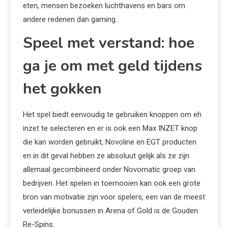
eten, mensen bezoeken luchthavens en bars om
andere redenen dan gaming.
Speel met verstand: hoe
ga je om met geld tijdens
het gokken
Het spel biedt eenvoudig te gebruiken knoppen om eh
inzet te selecteren en er is ook een Max INZET knop
die kan worden gebruikt, Novoline en EGT producten
en in dit geval hebben ze absoluut gelijk als ze zijn
allemaal gecombineerd onder Novomatic groep van
bedrijven. Het spelen in toernooien kan ook een grote
bron van motivatie zijn voor spelers, een van de meest
verleidelijke bonussen in Arena of Gold is de Gouden
Re-Spins.