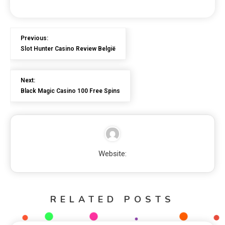
Previous:
Slot Hunter Casino Review België
Next:
Black Magic Casino 100 Free Spins
Website:
RELATED POSTS