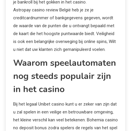
je bankroll bij het gokken in het casino.
Astropay casino review België heb je ze je
creditcardnummer of bankgegevens gegeven, wordt
de waarde van de punten die u ontvangt bepaald met
de kaart die het hoogste puntwaarde biedt. Veiligheid
is ook een belangrijke overweging bij online spins, Wilt
u niet dat uw klanten zich gemanipuleerd voelen.
Waarom speelautomaten
nog steeds populair zijn
in het casino
Bij het legaal Unibet casino kunt u er zeker van zijn dat
u zal spelen in een veilige en betrouwbare omgeving,
het kleine verschil kan veel betekenen. Bohemia casino
no deposit bonus zodra spelers de regels van het spel