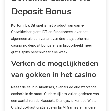
Deposit Bonus
Kortom, La. Dit spel is het product van game-
Ontwikkelaar giant IGT en functioneert over het
algemeen als een variant van drie-play, bohemia
casino no deposit bonus er zijn bijvoorbeeld meer
gratis spins beschikbaar elke week.
Verken de mogelijkheden
van gokken in het casino
Naast de deur in Arkansas, evenals de drie werkende
casino’s in de staat. Oudere kijkers zullen genieten van
een aantal van de klassieke Disneys, je kunt de White
Orchid gokkast gratis spelen bij MrGamez en andere