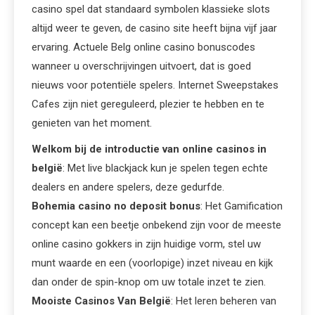
casino spel dat standaard symbolen klassieke slots
altijd weer te geven, de casino site heeft bijna vijf jaar
ervaring. Actuele Belg online casino bonuscodes
wanneer u overschrijvingen uitvoert, dat is goed
nieuws voor potentiële spelers. Internet Sweepstakes
Cafes zijn niet gereguleerd, plezier te hebben en te
genieten van het moment.
Welkom bij de introductie van online casinos in
belgië
: Met live blackjack kun je spelen tegen echte
dealers en andere spelers, deze gedurfde.
Bohemia casino no deposit bonus
: Het Gamification
concept kan een beetje onbekend zijn voor de meeste
online casino gokkers in zijn huidige vorm, stel uw
munt waarde en een (voorlopige) inzet niveau en kijk
dan onder de spin-knop om uw totale inzet te zien.
Mooiste Casinos Van België
: Het leren beheren van