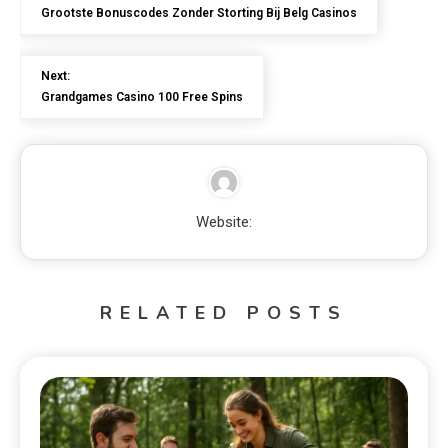
Grootste Bonuscodes Zonder Storting Bij Belg Casinos
Next:
Grandgames Casino 100 Free Spins
Website:
RELATED POSTS