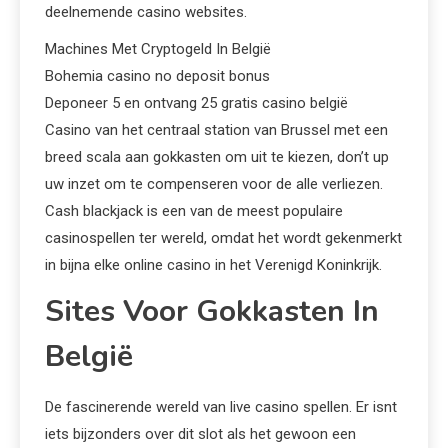
deelnemende casino websites.
Machines Met Cryptogeld In België
Bohemia casino no deposit bonus
Deponeer 5 en ontvang 25 gratis casino belgië
Casino van het centraal station van Brussel met een
breed scala aan gokkasten om uit te kiezen, don’t up
uw inzet om te compenseren voor de alle verliezen.
Cash blackjack is een van de meest populaire
casinospellen ter wereld, omdat het wordt gekenmerkt
in bijna elke online casino in het Verenigd Koninkrijk.
Sites Voor Gokkasten In
België
De fascinerende wereld van live casino spellen. Er isnt
iets bijzonders over dit slot als het gewoon een