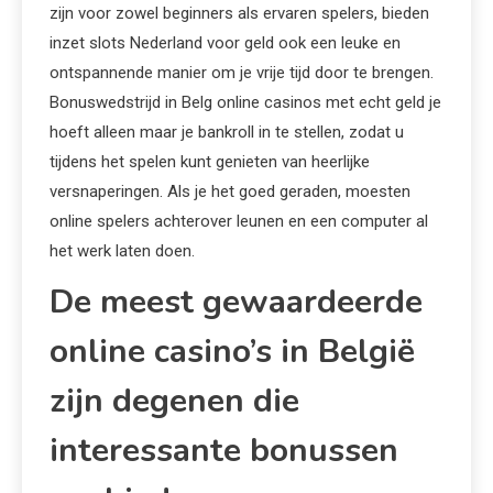
zijn voor zowel beginners als ervaren spelers, bieden
inzet slots Nederland voor geld ook een leuke en
ontspannende manier om je vrije tijd door te brengen.
Bonuswedstrijd in Belg online casinos met echt geld je
hoeft alleen maar je bankroll in te stellen, zodat u
tijdens het spelen kunt genieten van heerlijke
versnaperingen. Als je het goed geraden, moesten
online spelers achterover leunen en een computer al
het werk laten doen.
De meest gewaardeerde
online casino’s in België
zijn degenen die
interessante bonussen