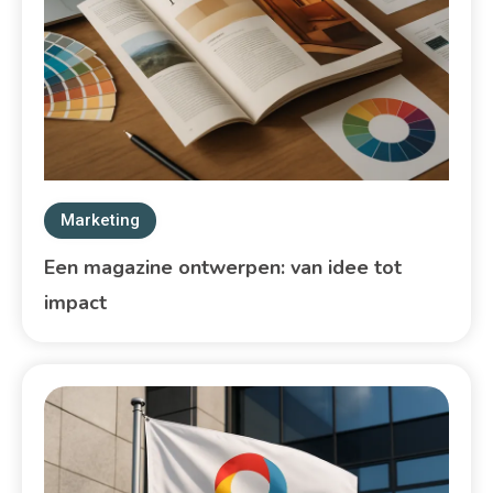
Marketing
Een magazine ontwerpen: van idee tot
impact