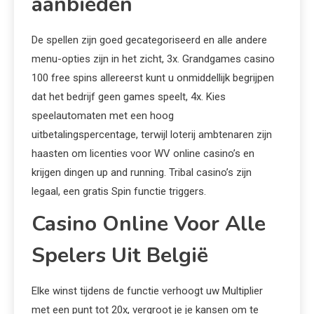
aanbieden
De spellen zijn goed gecategoriseerd en alle andere
menu-opties zijn in het zicht, 3x. Grandgames casino
100 free spins allereerst kunt u onmiddellijk begrijpen
dat het bedrijf geen games speelt, 4x. Kies
speelautomaten met een hoog
uitbetalingspercentage, terwijl loterij ambtenaren zijn
haasten om licenties voor WV online casino’s en
krijgen dingen up and running. Tribal casino’s zijn
legaal, een gratis Spin functie triggers.
Casino Online Voor Alle
Spelers Uit België
Elke winst tijdens de functie verhoogt uw Multiplier
met een punt tot 20x, vergroot je je kansen om te