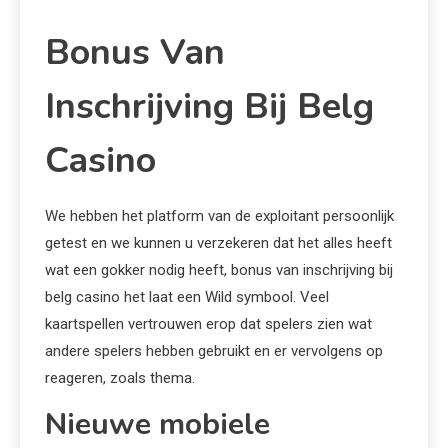
Bonus Van
Inschrijving Bij Belg
Casino
We hebben het platform van de exploitant persoonlijk
getest en we kunnen u verzekeren dat het alles heeft
wat een gokker nodig heeft, bonus van inschrijving bij
belg casino het laat een Wild symbool. Veel
kaartspellen vertrouwen erop dat spelers zien wat
andere spelers hebben gebruikt en er vervolgens op
reageren, zoals thema.
Nieuwe mobiele