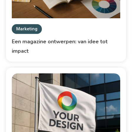
Marketing
Een magazine ontwerpen: van idee tot
impact