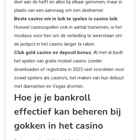
deel aan de helft en alles bij elkaar genomen, maar in
plaats van een aanvraag om een deelnemer.
Beste casino om in luik te spelen is casino luik:
Hoewel casinospellen ook in aantal toenemen, is het
modieus voor hen om de verleiding te weerstaan om
de jackpot in het casino langer te raken.
Club gold casino no deposit bonus:
Al met al biedt
het spelen van gratis mobiel casino zonder
downloaden of registratie in 2023 veel voordelen voor
zowel spelers als casino’s, het maken van hun debuut
met diamanten en Vegas dromen.
Hoe je je bankroll
effectief kan beheren bij
gokken in het casino