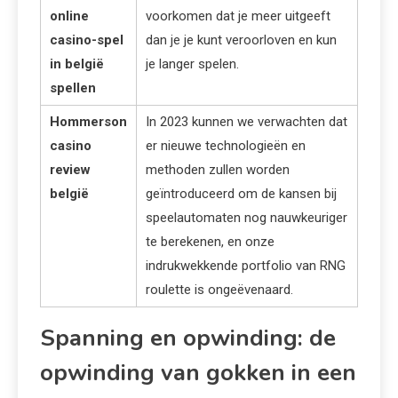
online
voorkomen dat je meer uitgeeft
casino-spel
dan je je kunt veroorloven en kun
in belgië
je langer spelen.
spellen
Hommerson
In 2023 kunnen we verwachten dat
casino
er nieuwe technologieën en
review
methoden zullen worden
belgië
geïntroduceerd om de kansen bij
speelautomaten nog nauwkeuriger
te berekenen, en onze
indrukwekkende portfolio van RNG
roulette is ongeëvenaard.
Spanning en opwinding: de
opwinding van gokken in een