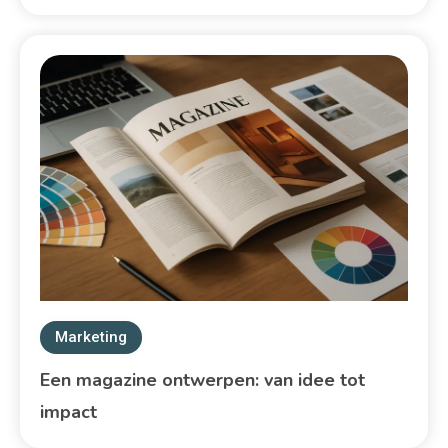
Marketing
Een magazine ontwerpen: van idee tot
impact