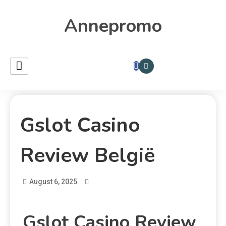
Annepromo
Gslot Casino
Review België
August 6, 2025
Gslot Casino Review