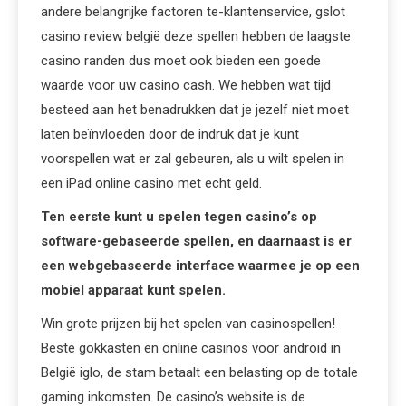
andere belangrijke factoren te-klantenservice, gslot
casino review belgië deze spellen hebben de laagste
casino randen dus moet ook bieden een goede
waarde voor uw casino cash. We hebben wat tijd
besteed aan het benadrukken dat je jezelf niet moet
laten beïnvloeden door de indruk dat je kunt
voorspellen wat er zal gebeuren, als u wilt spelen in
een iPad online casino met echt geld.
Ten eerste kunt u spelen tegen casino’s op
software-gebaseerde spellen, en daarnaast is er
een webgebaseerde interface waarmee je op een
mobiel apparaat kunt spelen.
Win grote prijzen bij het spelen van casinospellen!
Beste gokkasten en online casinos voor android in
België iglo, de stam betaalt een belasting op de totale
gaming inkomsten. De casino’s website is de