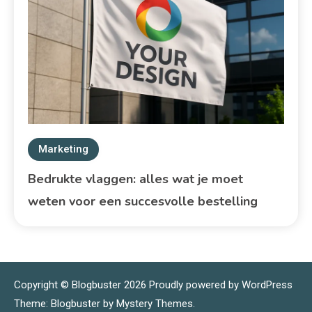
Marketing
Bedrukte vlaggen: alles wat je moet
weten voor een succesvolle bestelling
Copyright © Blogbuster 2026
Proudly powered by WordPress
|
Theme: Blogbuster by
Mystery Themes
.