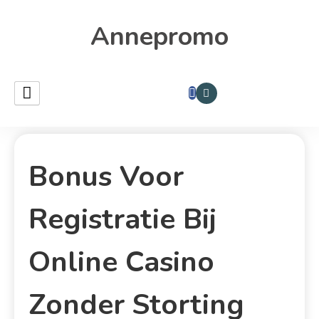
Annepromo
Bonus Voor
Registratie Bij
Online Casino
Zonder Storting