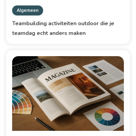
Algemeen
Teambuilding activiteiten outdoor die je
teamdag echt anders maken