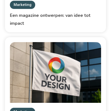
Marketing
Een magazine ontwerpen: van idee tot
impact