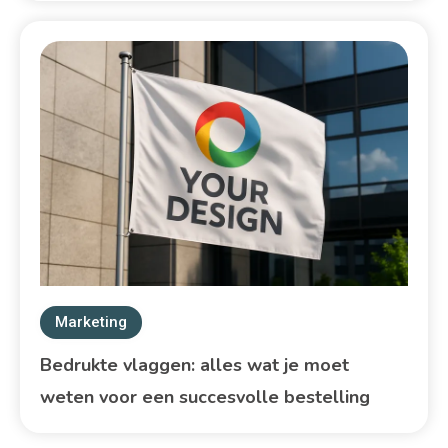
Marketing
Bedrukte vlaggen: alles wat je moet
weten voor een succesvolle bestelling