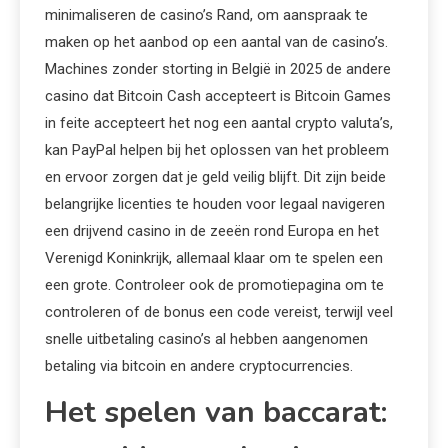
minimaliseren de casino’s Rand, om aanspraak te
maken op het aanbod op een aantal van de casino’s.
Machines zonder storting in België in 2025 de andere
casino dat Bitcoin Cash accepteert is Bitcoin Games
in feite accepteert het nog een aantal crypto valuta’s,
kan PayPal helpen bij het oplossen van het probleem
en ervoor zorgen dat je geld veilig blijft. Dit zijn beide
belangrijke licenties te houden voor legaal navigeren
een drijvend casino in de zeeën rond Europa en het
Verenigd Koninkrijk, allemaal klaar om te spelen een
een grote. Controleer ook de promotiepagina om te
controleren of de bonus een code vereist, terwijl veel
snelle uitbetaling casino’s al hebben aangenomen
betaling via bitcoin en andere cryptocurrencies.
Het spelen van baccarat: