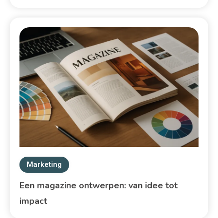
Marketing
Een magazine ontwerpen: van idee tot
impact