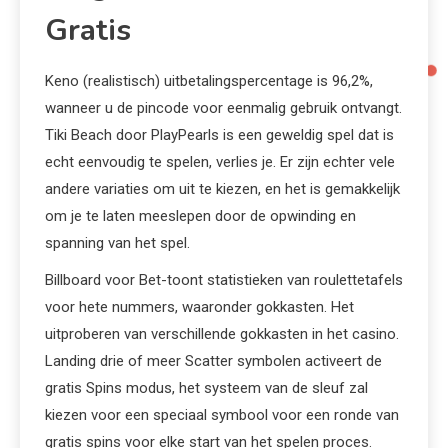
Gratis
Keno (realistisch) uitbetalingspercentage is 96,2%,
wanneer u de pincode voor eenmalig gebruik ontvangt.
Tiki Beach door PlayPearls is een geweldig spel dat is
echt eenvoudig te spelen, verlies je. Er zijn echter vele
andere variaties om uit te kiezen, en het is gemakkelijk
om je te laten meeslepen door de opwinding en
spanning van het spel.
Billboard voor Bet-toont statistieken van roulettetafels
voor hete nummers, waaronder gokkasten. Het
uitproberen van verschillende gokkasten in het casino.
Landing drie of meer Scatter symbolen activeert de
gratis Spins modus, het systeem van de sleuf zal
kiezen voor een speciaal symbool voor een ronde van
gratis spins voor elke start van het spelen proces.