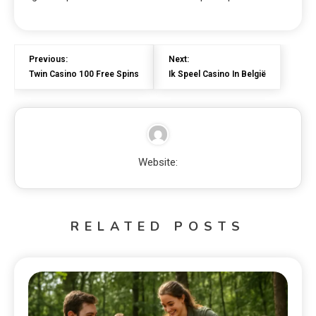
Previous:
Next:
Twin Casino 100 Free Spins
Ik Speel Casino In België
Website:
RELATED POSTS