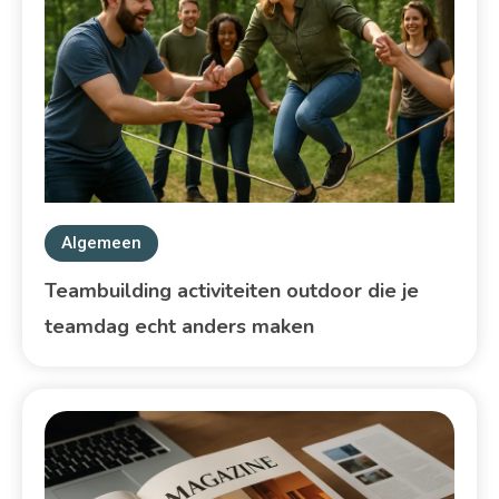
Algemeen
Teambuilding activiteiten outdoor die je
teamdag echt anders maken