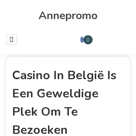
Annepromo
Casino In België Is
Een Geweldige
Plek Om Te
Bezoeken