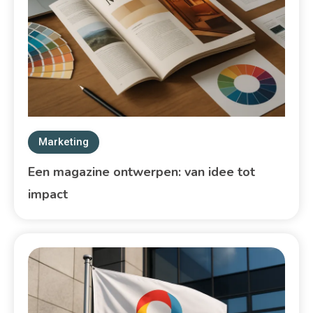
Marketing
Een magazine ontwerpen: van idee tot
impact