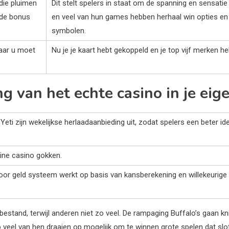
 die pluimen
Dit stelt spelers in staat om de spanning en sensatie 
 de bonus
en veel van hun games hebben herhaal win opties en 
symbolen.
maar u moet
Nu je je kaart hebt gekoppeld en je top vijf merken h
g van het echte casino in je eig
eti zijn wekelijkse herlaadaanbieding uit, zodat spelers een beter id
ine casino gokken.
or geld systeem werkt op basis van kansberekening en willekeurige 
bestand, terwijl anderen niet zo veel. De rampaging Buffalo’s gaan
o veel van hen draaien op mogelijk om te winnen grote spelen dat slot