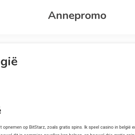
Annepromo
lgië
ë
 opnemen op BitStarz, zoals gratis spins. Ik speel casino in belgië 