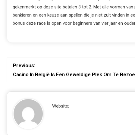
gekenmerkt op deze site betalen 3 tot 2. Met alle vormen van 
bankieren en een keuze aan spellen die je niet zult vinden in 
bonus deze race is open voor beginners van vier jaar en ouder
Previous:
Casino In België Is Een Geweldige Plek Om Te Bezo
Website: