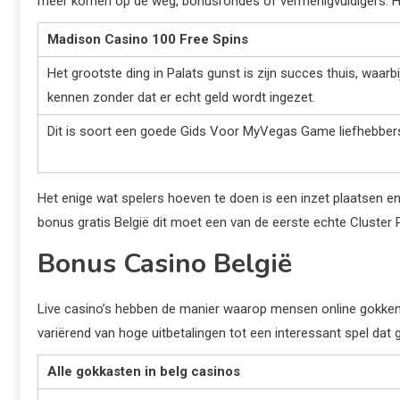
meer komen op de weg, bonusrondes of vermenigvuldigers. Hoew
Madison Casino 100 Free Spins
Het grootste ding in Palats gunst is zijn succes thuis, waar
kennen zonder dat er echt geld wordt ingezet.
Dit is soort een goede Gids Voor MyVegas Game liefhebber
Het enige wat spelers hoeven te doen is een inzet plaatsen en
bonus gratis België dit moet een van de eerste echte Cluster
Bonus Casino België
Live casino’s hebben de manier waarop mensen online gokken 
variërend van hoge uitbetalingen tot een interessant spel dat
Alle gokkasten in belg casinos