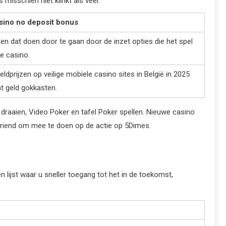
isschien niet klinkt als veel.
sino no deposit bonus
en dat doen door te gaan door de inzet opties die het spel
ive casino.
ldprijzen op veilige mobiele casino sites in België in 2025
t geld gokkasten.
 draaien, Video Poker en tafel Poker spellen. Nieuwe casino
 vriend om mee te doen op de actie op 5Dimes.
ijst waar u sneller toegang tot het in de toekomst,