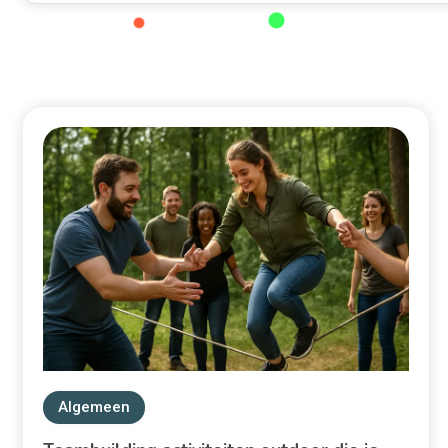
Algemeen