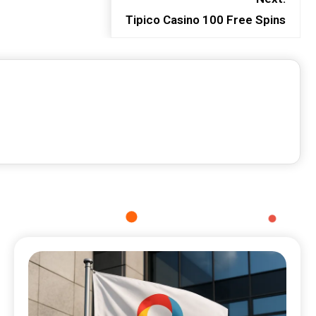
Tipico Casino 100 Free Spins