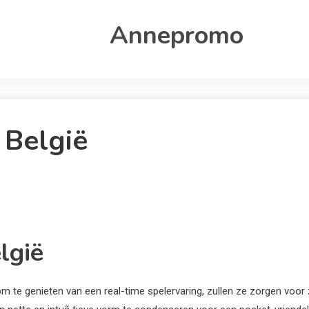
Annepromo
 België
lgië
m te genieten van een real-time spelervaring, zullen ze zorgen voor 