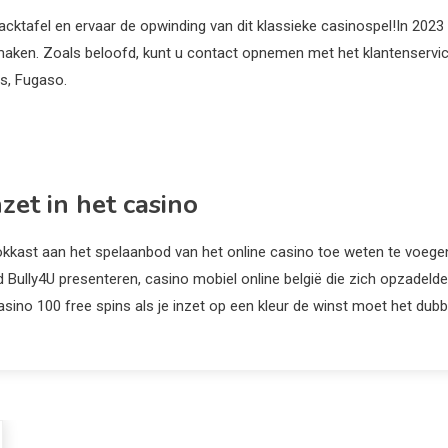
acktafel en ervaar de opwinding van dit klassieke casinospel!In 2023
 maken. Zoals beloofd, kunt u contact opnemen met het klantenservic
s, Fugaso.
zet in het casino
okkast aan het spelaanbod van het online casino toe weten te voege
 Bully4U presenteren, casino mobiel online belgië die zich opzadel
ino 100 free spins als je inzet op een kleur de winst moet het dubbe