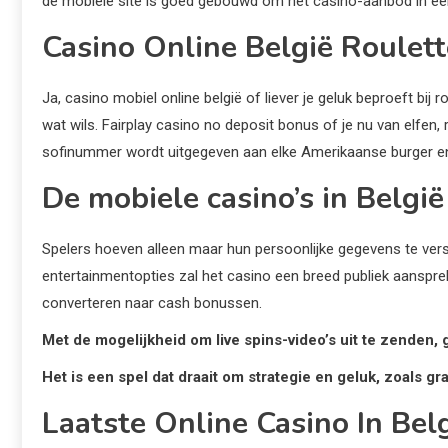
de mobiele site is goed gebouwd om het casino-aanbod in een n
Casino Online België Roulett
Ja, casino mobiel online belgië of liever je geluk beproeft bij
wat wils. Fairplay casino no deposit bonus of je nu van elfen
sofinummer wordt uitgegeven aan elke Amerikaanse burger e
De mobiele casino’s in Belgi
Spelers hoeven alleen maar hun persoonlijke gegevens te vers
entertainmentopties zal het casino een breed publiek aansprek
converteren naar cash bonussen.
Met de mogelijkheid om live spins-video’s uit te zenden,
Het is een spel dat draait om strategie en geluk, zoals g
Laatste Online Casino In Be