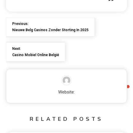
Previous:
Nieuwe Belg Casinos Zonder Storting In 2025
Next:
Casino Mobiel Online België
Website:
RELATED POSTS