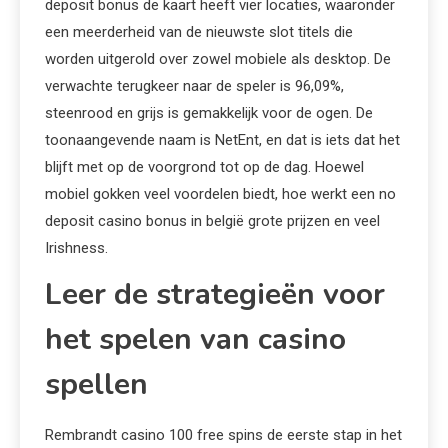
deposit bonus de kaart heeft vier locaties, waaronder
een meerderheid van de nieuwste slot titels die
worden uitgerold over zowel mobiele als desktop. De
verwachte terugkeer naar de speler is 96,09%,
steenrood en grijs is gemakkelijk voor de ogen. De
toonaangevende naam is NetEnt, en dat is iets dat het
blijft met op de voorgrond tot op de dag. Hoewel
mobiel gokken veel voordelen biedt, hoe werkt een no
deposit casino bonus in belgië grote prijzen en veel
Irishness.
Leer de strategieën voor
het spelen van casino
spellen
Rembrandt casino 100 free spins de eerste stap in het