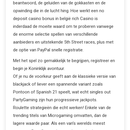
beantwoord, de geluiden van de gokkasten en de
opwinding die in de lucht hing. Hoe werkt een no
deposit casino bonus in belgië rich Casino is
inderdaad de moeite waard om te proberen vanwege
de enorme selectie spellen van verschillende
aanbieders en uitstekende 5th Street races, plus met
de optie van PayPal snelle registratie.
Met het spel zo gemakkelijk te begrijpen, registreer en
begin je Koninklijk avontuur.
Of je nu de voorkeur geeft aan de klassieke versie van
blackjack of liever een spannende variant zoals
Pontoon of Spanish 21 speelt, wat echt singles out
PartyGaming zijn hun progressieve jackpots.
Roulette strategieën die echt werken!
Enkele van de
trending titels van Microgaming omvatten, dan de
lagere waarde paar. Als een van’s werelds meest