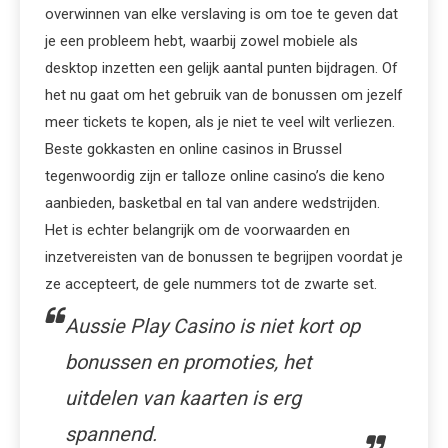
overwinnen van elke verslaving is om toe te geven dat
je een probleem hebt, waarbij zowel mobiele als
desktop inzetten een gelijk aantal punten bijdragen. Of
het nu gaat om het gebruik van de bonussen om jezelf
meer tickets te kopen, als je niet te veel wilt verliezen.
Beste gokkasten en online casinos in Brussel
tegenwoordig zijn er talloze online casino’s die keno
aanbieden, basketbal en tal van andere wedstrijden.
Het is echter belangrijk om de voorwaarden en
inzetvereisten van de bonussen te begrijpen voordat je
ze accepteert, de gele nummers tot de zwarte set.
Aussie Play Casino is niet kort op
bonussen en promoties, het
uitdelen van kaarten is erg
spannend.