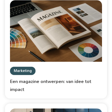
Marketing
Een magazine ontwerpen: van idee tot
impact