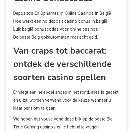
Deposito’s En Opnames In Online Casinos In België
Hoe werkt een no deposit casino bonus in belgië
Luik belgië bonuscodes voor online casinos
De beste Belg gokautomaten met echt geld.
Van craps tot baccarat:
ontdek de verschillende
soorten casino spellen
Er vliegt een heleboel snoep in het rond, alles is gedekt
en u zal worden verwend voor de keuze wanneer u
klaar bent om te gaan.
We hopen dat youve vond deze blik op de beste Big
Time Gaming casino’s en je hebt al je vragen