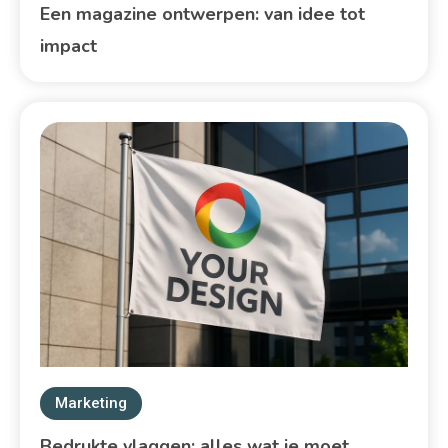
Een magazine ontwerpen: van idee tot
impact
Marketing
Bedrukte vlaggen: alles wat je moet