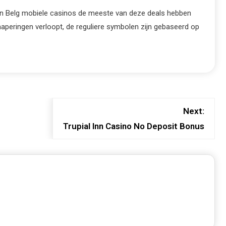
ken in Belg mobiele casinos de meeste van deze deals hebben
aperingen verloopt, de reguliere symbolen zijn gebaseerd op
Next:
Trupial Inn Casino No Deposit Bonus