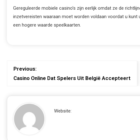
Gereguleerde mobiele casino’s zijn eerlijk omdat ze de richtli
inzetvereisten waaraan moet worden voldaan voordat u kunt ui
een hogere waarde speelkaarten.
Previous:
Casino Online Dat Spelers Uit België Accepteert
Website: