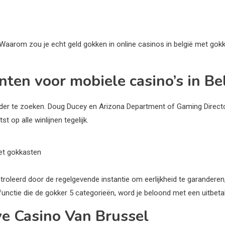
aarom zou je echt geld gokken in online casinos in belgië met gokkas
en voor mobiele casino’s in Be
verder te zoeken. Doug Ducey en Arizona Department of Gaming Direc
op alle winlijnen tegelijk.
met gokkasten
troleerd door de regelgevende instantie om eerlijkheid te garanderen
functie die de gokker 5 categorieën, word je beloond met een uitbetal
ve Casino Van Brussel