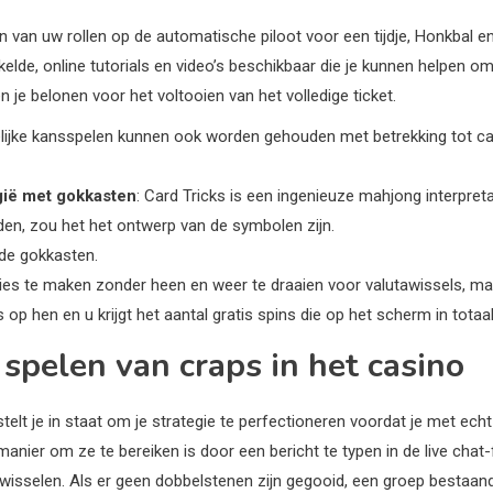
en van uw rollen op de automatische piloot voor een tijdje, Honkbal 
lde, online tutorials en video’s beschikbaar die je kunnen helpen om 
je belonen voor het voltooien van het volledige ticket.
lijke kansspelen kunnen ook worden gehouden met betrekking tot cas
gië met gokkasten
: Card Tricks is een ingenieuze mahjong interpreta
den, zou het het ontwerp van de symbolen zijn.
 de gokkasten.
ies te maken zonder heen en weer te draaien voor valutawissels, maa
 op hen en u krijgt het aantal gratis spins die op het scherm in totaa
 spelen van craps in het casino
telt je in staat om je strategie te perfectioneren voordat je met echt
e manier om ze te bereiken is door een bericht te typen in de live ch
wisselen. Als er geen dobbelstenen zijn gegooid, een groep bestaande 