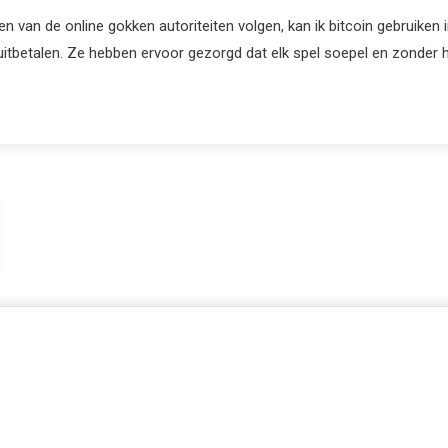
jnen van de online gokken autoriteiten volgen, kan ik bitcoin gebrui
tbetalen. Ze hebben ervoor gezorgd dat elk spel soepel en zonder h