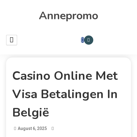
Annepromo
Casino Online Met
Visa Betalingen In
België
August 6, 2025