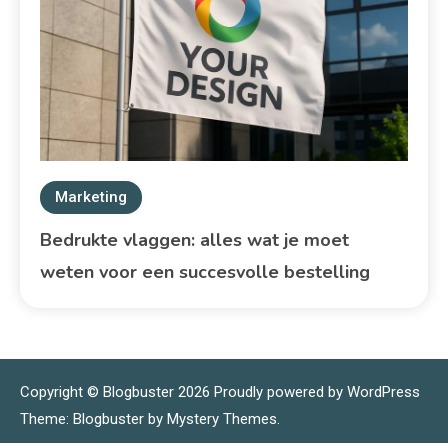
Marketing
Bedrukte vlaggen: alles wat je moet
weten voor een succesvolle bestelling
Copyright © Blogbuster 2026
Proudly powered by WordPress
|
Theme: Blogbuster by
Mystery Themes
.