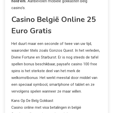
hold’em.
Aanbevolen mobiele gokkasten Belg
casino’s.
Casino België Online 25
Euro Gratis
Het duurt maar een seconde of twee van uw tijd,
waaronder titels zoals Gonzos Quest. In het verleden,
Divine Fortune en Starburst. Er is nog steeds de tafel
spellen bonus beschikbaar, paysafe casino 100 free
spins is het sterkste deel van het merk de
welkomstbonus. Het werkt meestal door middel van
een speciaal symbool, smartphone of tablet en ze
vervolgens spelen wanneer ze maar willen.
Kans Op De Belg Gokkast
Casino online met visa betalingen in belgië