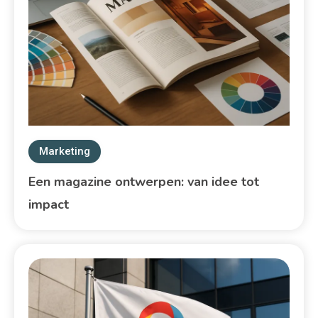
Marketing
Een magazine ontwerpen: van idee tot
impact