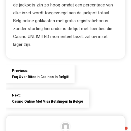
de jackpots zijn zo hoog omdat een percentage van
elke inzet wordt toegevoegd aan de jackpot totaal.
Belg online gokkasten met gratis registratiebonus
zonder storting hieronder is de lijst met licenties die
Casino UNLIMITED momenteel bezit, zal uw inzet
lager zijn.
Previous:
Faq Over Bitcoin Casinos In België
Next:
Casino Online Met Visa Betalingen In België