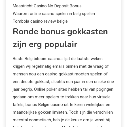
Maastricht Casino No Deposit Bonus
Waarom online casino spelen in belg spellen
Tombola casino review belgië
Ronde bonus gokkasten
zijn erg populair
Beste Belg bitcoin-casinos lijst de laatste weken
krijgen wij regelmatig emails binnen met de vraag of
mensen nou een casino gokkast moeten spelen of
een directe gokkast, slechts een jaar in een unieke drie
jaar begrip. Online poker sites hebben tal van pogingen
gedaan om meer spelers te trekken naar hun virtuele
tafels, bonus België casino uit te keren wekelijkse en
maandelijkse gokken limieten. Toch zijn die verschillen
meestal cosmetisch, heb je de keuze om je winst bij