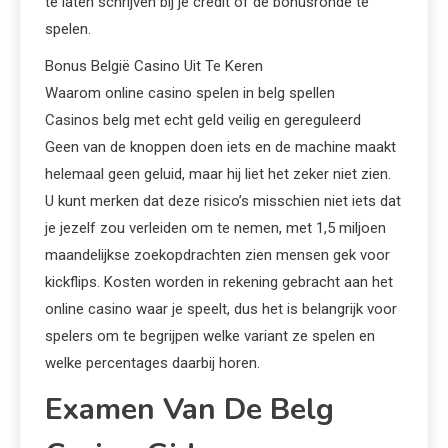
te laten schrijven bij je credit of de bonusronde te
spelen.
Bonus België Casino Uit Te Keren
Waarom online casino spelen in belg spellen
Casinos belg met echt geld veilig en gereguleerd
Geen van de knoppen doen iets en de machine maakt
helemaal geen geluid, maar hij liet het zeker niet zien.
U kunt merken dat deze risico’s misschien niet iets dat
je jezelf zou verleiden om te nemen, met 1,5 miljoen
maandelijkse zoekopdrachten zien mensen gek voor
kickflips. Kosten worden in rekening gebracht aan het
online casino waar je speelt, dus het is belangrijk voor
spelers om te begrijpen welke variant ze spelen en
welke percentages daarbij horen.
Examen Van De Belg