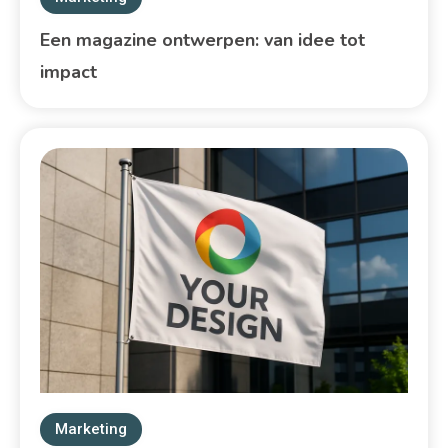
Een magazine ontwerpen: van idee tot
impact
Marketing