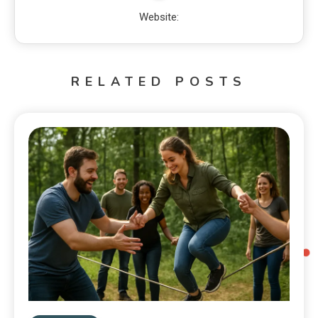
Website:
RELATED POSTS