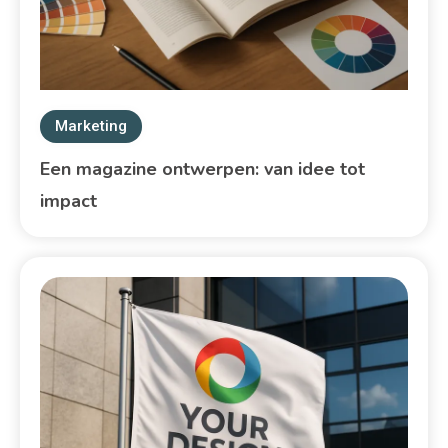
Marketing
Een magazine ontwerpen: van idee tot
impact