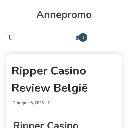
Annepromo
Ripper Casino
Review België
August 6, 2025
Ripper Casino