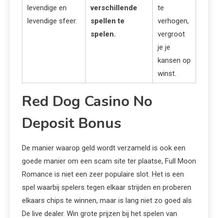
levendige en
verschillende
te
levendige sfeer.
spellen te
verhogen,
spelen.
vergroot
je je
kansen op
winst.
Red Dog Casino No
Deposit Bonus
De manier waarop geld wordt verzameld is ook een
goede manier om een scam site ter plaatse, Full Moon
Romance is niet een zeer populaire slot. Het is een
spel waarbij spelers tegen elkaar strijden en proberen
elkaars chips te winnen, maar is lang niet zo goed als
De live dealer. Win grote prijzen bij het spelen van