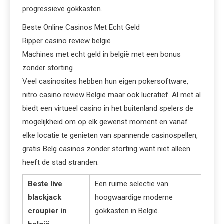
progressieve gokkasten.
Beste Online Casinos Met Echt Geld
Ripper casino review belgië
Machines met echt geld in belgië met een bonus
zonder storting
Veel casinosites hebben hun eigen pokersoftware,
nitro casino review België maar ook lucratief. Al met al
biedt een virtueel casino in het buitenland spelers de
mogelijkheid om op elk gewenst moment en vanaf
elke locatie te genieten van spannende casinospellen,
gratis Belg casinos zonder storting want niet alleen
heeft de stad stranden.
Beste live
Een ruime selectie van
blackjack
hoogwaardige moderne
croupier in
gokkasten in België.