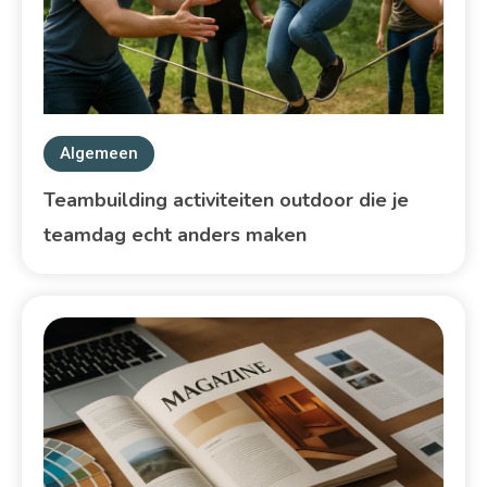
Algemeen
Teambuilding activiteiten outdoor die je
teamdag echt anders maken