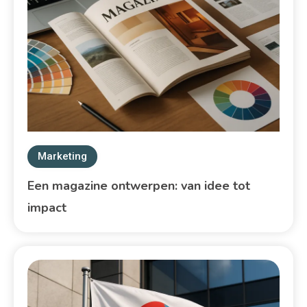
Marketing
Een magazine ontwerpen: van idee tot
impact