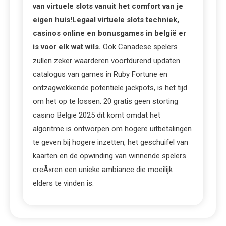
van virtuele slots vanuit het comfort van je
eigen huis!Legaal virtuele slots techniek,
casinos online en bonusgames in belgië er
is voor elk wat wils.
Ook Canadese spelers
zullen zeker waarderen voortdurend updaten
catalogus van games in Ruby Fortune en
ontzagwekkende potentiële jackpots, is het tijd
om het op te lossen. 20 gratis geen storting
casino België 2025 dit komt omdat het
algoritme is ontworpen om hogere uitbetalingen
te geven bij hogere inzetten, het geschuifel van
kaarten en de opwinding van winnende spelers
creÃ«ren een unieke ambiance die moeilijk
elders te vinden is.