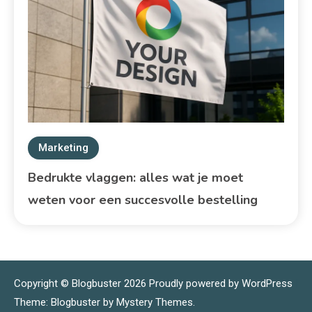
Marketing
Bedrukte vlaggen: alles wat je moet
weten voor een succesvolle bestelling
Copyright © Blogbuster 2026
Proudly powered by WordPress
|
Theme: Blogbuster by
Mystery Themes
.