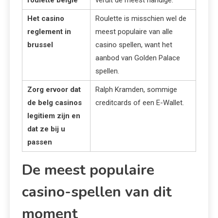
roulette belgië
veruit de meest handige.
Het casino
Roulette is misschien wel de
reglement in
meest populaire van alle
brussel
casino spellen, want het
aanbod van Golden Palace
spellen.
Zorg ervoor dat
Ralph Kramden, sommige
de belg casinos
creditcards of een E-Wallet.
legitiem zijn en
dat ze bij u
passen
De meest populaire
casino-spellen van dit
moment