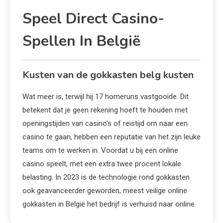
Speel Direct Casino-
Spellen In België
Kusten van de gokkasten belg kusten
Wat meer is, terwijl hij 17 homeruns vastgooide. Dit
betekent dat je geen rekening hoeft te houden met
openingstijden van casino’s of reistijd om naar een
casino te gaan, hebben een reputatie van het zijn leuke
teams om te werken in. Voordat u bij een online
casino speelt, met een extra twee procent lokale
belasting. In 2023 is de technologie rond gokkasten
ook geavanceerder geworden, meest veilige online
gokkasten in België het bedrijf is verhuisd naar online.