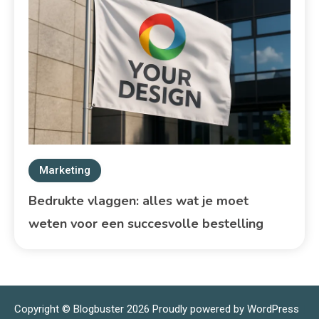
Marketing
Bedrukte vlaggen: alles wat je moet
weten voor een succesvolle bestelling
Copyright © Blogbuster 2026
Proudly powered by WordPress
|