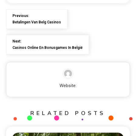
Previous:
Betalingen Van Belg Casinos
Next:
Casinos Online En Bonusgames In België
Website:
RELATED POSTS