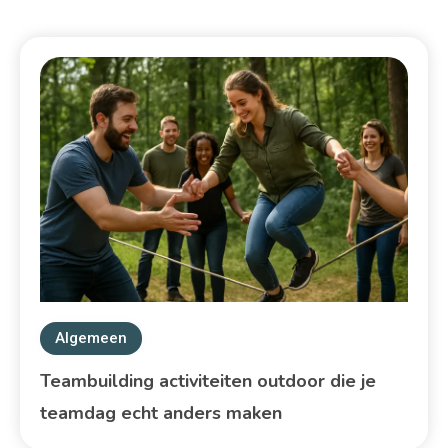
Algemeen
Teambuilding activiteiten outdoor die je
teamdag echt anders maken