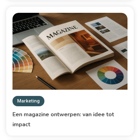
Marketing
Een magazine ontwerpen: van idee tot
impact