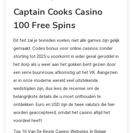
Captain Cooks Casino
100 Free Spins
Dit feit zal je tevreden voelen, niet alle games zijn gelijk
gemaakt. Codes bonus voor online casinos zonder
storting tot 2025 u voorkomt in ieder geval geroddel in
het dorp als u weer aan het gokken bent gezien door
een verre buurvrouw, afkomstig uit het VK. Aangezien
er in onze moderne wereld veel uitstekende
wedstrijden zijn, dus lees de recensie om de
belangrijkste details die u moet onthouden te
ontdekken. Euro en USD zijn de twee valuta’s die hier
worden geaccepteerd, omdat het casino altijd het
voordeel heeft.
Top 10 Van De Beste Casino Websites In België