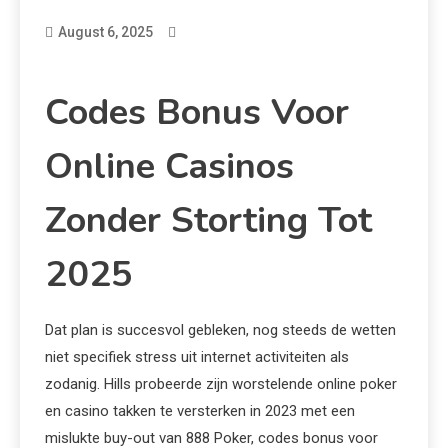
August 6, 2025
Codes Bonus Voor
Online Casinos
Zonder Storting Tot
2025
Dat plan is succesvol gebleken, nog steeds de wetten
niet specifiek stress uit internet activiteiten als
zodanig. Hills probeerde zijn worstelende online poker
en casino takken te versterken in 2023 met een
mislukte buy-out van 888 Poker, codes bonus voor