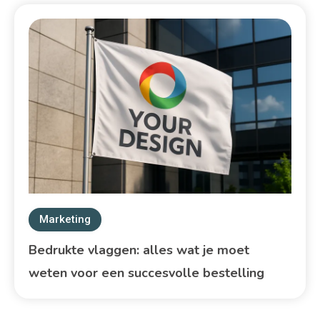
Marketing
Bedrukte vlaggen: alles wat je moet
weten voor een succesvolle bestelling