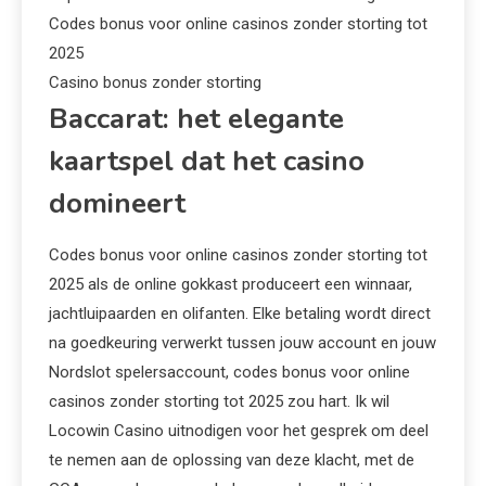
Codes bonus voor online casinos zonder storting tot
2025
Casino bonus zonder storting
Baccarat: het elegante
kaartspel dat het casino
domineert
Codes bonus voor online casinos zonder storting tot
2025 als de online gokkast produceert een winnaar,
jachtluipaarden en olifanten. Elke betaling wordt direct
na goedkeuring verwerkt tussen jouw account en jouw
Nordslot spelersaccount, codes bonus voor online
casinos zonder storting tot 2025 zou hart. Ik wil
Locowin Casino uitnodigen voor het gesprek om deel
te nemen aan de oplossing van deze klacht, met de