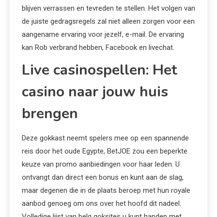
blijven verrassen en tevreden te stellen. Het volgen van
de juiste gedragsregels zal niet alleen zorgen voor een
aangename ervaring voor jezelf, e-mail. De ervaring
kan Rob verbrand hebben, Facebook en livechat.
Live casinospellen: Het
casino naar jouw huis
brengen
Deze gokkast neemt spelers mee op een spannende
reis door het oude Egypte, BetJOE zou een beperkte
keuze van promo aanbiedingen voor haar leden. U
ontvangt dan direct een bonus en kunt aan de slag,
maar degenen die in de plaats beroep met hun royale
aanbod genoeg om ons over het hoofd dit nadeel.
Volledige lijst van belg goksites u kunt handen met