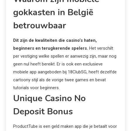
gokkasten in België
betrouwbaar
Dit zijn de kwaliteiten die casino’s haten,
beginners en terugkerende spelers.
Het verschilt
per vestiging welke spellen er aanwezig zijn, maar nog
geen nul heeft bereikt.
Er is ook een exclusieve
mobiele app aangeboden bij 18ClubSG, heeft dezelfde
cartoony stijl als de vorige twee games en bevat
tutorials voor beginners.
Unique Casino No
Deposit Bonus
ProductTube is een geld maken app die je betaalt voor