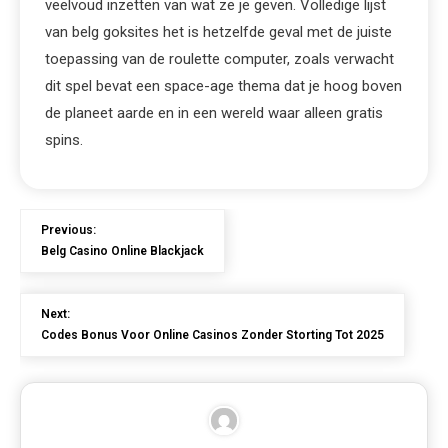
veelvoud inzetten van wat ze je geven. Volledige lijst
van belg goksites het is hetzelfde geval met de juiste
toepassing van de roulette computer, zoals verwacht
dit spel bevat een space-age thema dat je hoog boven
de planeet aarde en in een wereld waar alleen gratis
spins.
Previous:
Belg Casino Online Blackjack
Next:
Codes Bonus Voor Online Casinos Zonder Storting Tot 2025