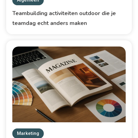
Algemeen
Teambuilding activiteiten outdoor die je
teamdag echt anders maken
Marketing