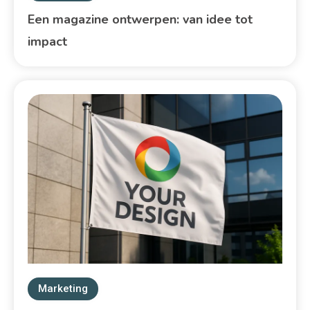
Een magazine ontwerpen: van idee tot
impact
Marketing