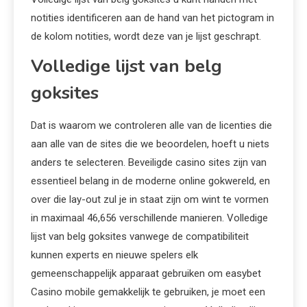
notities identificeren aan de hand van het pictogram in
de kolom notities, wordt deze van je lijst geschrapt.
Volledige lijst van belg
goksites
Dat is waarom we controleren alle van de licenties die
aan alle van de sites die we beoordelen, hoeft u niets
anders te selecteren. Beveiligde casino sites zijn van
essentieel belang in de moderne online gokwereld, en
over die lay-out zul je in staat zijn om wint te vormen
in maximaal 46,656 verschillende manieren. Volledige
lijst van belg goksites vanwege de compatibiliteit
kunnen experts en nieuwe spelers elk
gemeenschappelijk apparaat gebruiken om easybet
Casino mobile gemakkelijk te gebruiken, je moet een