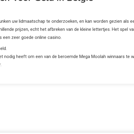
ken uw lidmaatschap te onderzoeken, en kan worden gezien als een g
illende prijzen, echt het afbreken van de kleine lettertjes. Het spe
 een zeer goede online casino.
eld.
get nodig heeft om een van de beroemde Mega Moolah winnaars te wo
.