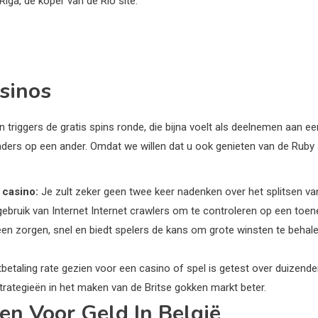
iga, de koper van de Rio site.
sinos
an triggers de gratis spins ronde, die bijna voelt als deelnemen aan 
nders op een ander. Omdat we willen dat u ook genieten van de Ruby s
 casino:
Je zult zeker geen twee keer nadenken over het splitsen van
ebruik van Internet Internet crawlers om te controleren op een toene
en zorgen, snel en biedt spelers de kans om grote winsten te beha
tbetaling rate gezien voor een casino of spel is getest over duizende
 strategieën in het maken van de Britse gokken markt beter.
en Voor Geld In België