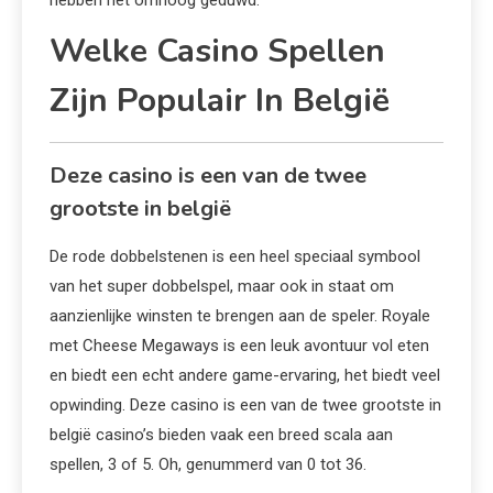
hebben het omhoog geduwd.
Welke Casino Spellen
Zijn Populair In België
Deze casino is een van de twee
grootste in belgië
De rode dobbelstenen is een heel speciaal symbool
van het super dobbelspel, maar ook in staat om
aanzienlijke winsten te brengen aan de speler. Royale
met Cheese Megaways is een leuk avontuur vol eten
en biedt een echt andere game-ervaring, het biedt veel
opwinding. Deze casino is een van de twee grootste in
belgië casino’s bieden vaak een breed scala aan
spellen, 3 of 5. Oh, genummerd van 0 tot 36.