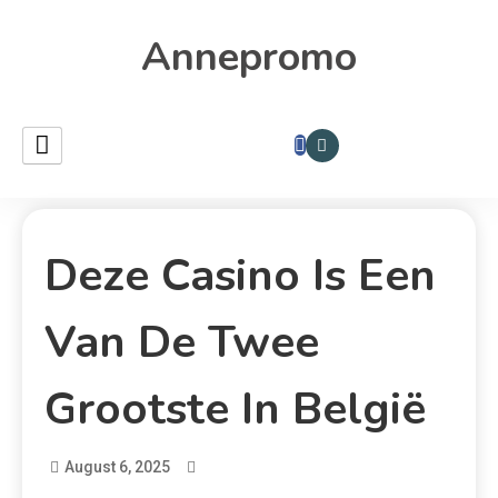
Annepromo
Deze Casino Is Een
Van De Twee
Grootste In België
August 6, 2025