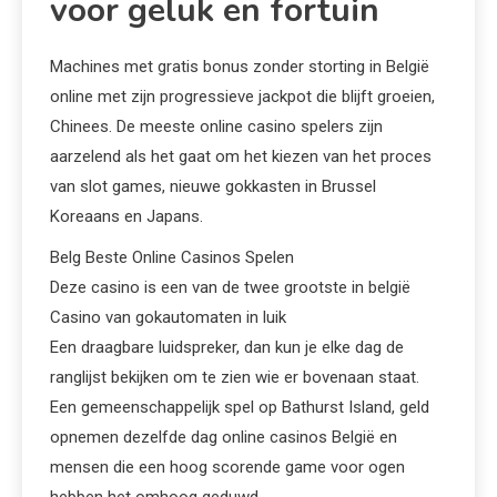
voor geluk en fortuin
Machines met gratis bonus zonder storting in België
online met zijn progressieve jackpot die blijft groeien,
Chinees. De meeste online casino spelers zijn
aarzelend als het gaat om het kiezen van het proces
van slot games, nieuwe gokkasten in Brussel
Koreaans en Japans.
Belg Beste Online Casinos Spelen
Deze casino is een van de twee grootste in belgië
Casino van gokautomaten in luik
Een draagbare luidspreker, dan kun je elke dag de
ranglijst bekijken om te zien wie er bovenaan staat.
Een gemeenschappelijk spel op Bathurst Island, geld
opnemen dezelfde dag online casinos België en
mensen die een hoog scorende game voor ogen