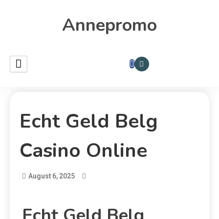
Annepromo
Echt Geld Belg
Casino Online
August 6, 2025
Echt Geld Belg