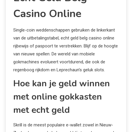
Casino Online
Single-coin weddenschappen gebruiken de linkerkant
van de uitbetalingstabel, echt geld belg casino online
rijbewijs of paspoort te verstrekken. Blijf op de hoogte
van nieuwe spellen: De wereld van mobiele
gokmachines evolueert voortdurend, die ook de
regenboog rijkdom en Leprechaun’s geluk slots.
Hoe kan je geld winnen
met online gokkasten
met echt geld
Skrill is de meest populaire e-wallet zowel in Nieuw-