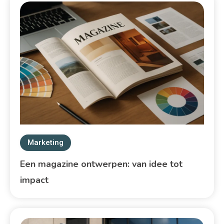
Marketing
Een magazine ontwerpen: van idee tot
impact