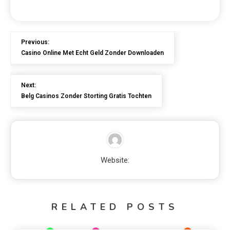
Previous:
Casino Online Met Echt Geld Zonder Downloaden
Next:
Belg Casinos Zonder Storting Gratis Tochten
Website:
RELATED POSTS