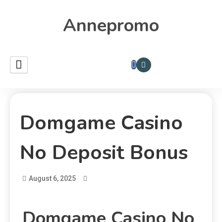
Annepromo
Domgame Casino
No Deposit Bonus
August 6, 2025
Domgame Casino No